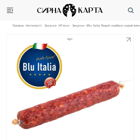
Головна
Антипасті · Закуски
М'ясні · Закуски
Blu Italia Napoli ковбаса сиров'ял
Арт: