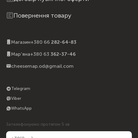
Повернення товару
Магазин
+380 66
282-64-83
Марʼяна
+380 63
362-37-46
cheesemap.od@gmail.com
Telegram
Viber
WhatsApp
Зателефонуємо протягом 5 хв