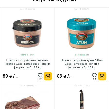
Арт: НФ-00001717
Арт: НФ-00001721
В НАЯВНОСТІ
В НАЯВНОСТІ
Паштет з іберійської свинини
Паштет з корейки тунця "Atun
"Iberico Casa Tarradellas" Іспанія
Casa Tarradellas" Іспанія
фасування 0.125 kg
фасування 0.125 kg
89 ₴ /
89 ₴ /
шт
шт
Арт: НФ-00000647
Арт: НФ-00002212