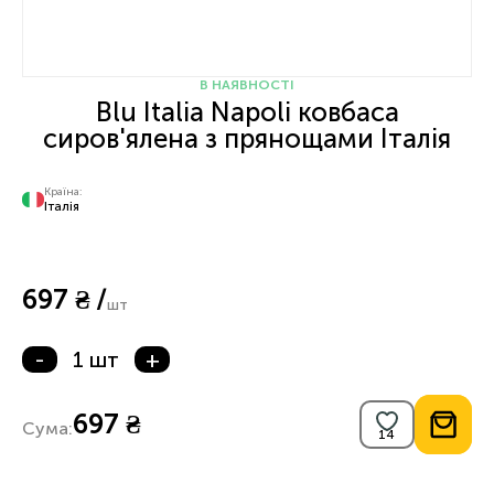
В НАЯВНОСТІ
Blu Italia Napoli ковбаса
сиров'ялена з прянощами Італія
Країна:
Італія
697 ₴ /
шт
-
1 шт
+
697 ₴
Сума: