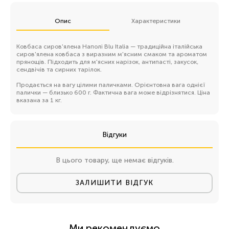
Опис
Характеристики
Ковбаса сиров'ялена Наполі Blu Italia — традиційна італійська
сиров'ялена ковбаса з виразним м'ясним смаком та ароматом
прянощів. Підходить для м'ясних нарізок, антипасті, закусок,
сендвічів та сирних тарілок.
Продається на вагу цілими паличками. Орієнтовна вага однієї
палички — близько 600 г. Фактична вага може відрізнятися. Ціна
вказана за 1 кг.
Відгуки
В цього товару, ще немає відгуків.
ЗАЛИШИТИ ВІДГУК
Ми рекомендуємо