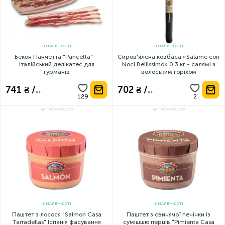
В НАЯВНОСТІ
В НАЯВНОСТІ
Бекон Панчетта "Pancetta" –
Сиров'ялена ковбаса «Salame con
італійський делікатес для
Noci Bellissimo» 0.3 кг - салямі з
гурманів
волоським горіхом
741 ₴ /
702 ₴ /
кг
кг
Арт: НФ-00001720
Арт: НФ-00001709
В НАЯВНОСТІ
В НАЯВНОСТІ
Паштет з лосося "Salmon Casa
Паштет з свинячої печінки із
Tarradellas" Іспанія фасування
сумішшю перців "Pimienta Casa