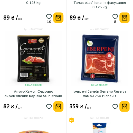
0.125 kg
Tarradellas" Іспанія фасування
0.125 kg
89 ₴ /
89 ₴ /
шт
шт
Арт: НФ-00002643
Арт: НФ-00002671
В НАЯВНОСТІ
В НАЯВНОСТІ
Arroyo Хамон Серрано
Iberpeni Jamón Serrano Reserva
сиров’ялений нарізка 50 г Іспанія
хамон 250 г Іспанія
82 ₴ /
359 ₴ /
шт
шт
Арт: НФ-00001719
Арт: НФ-00001466
НОВИНКА