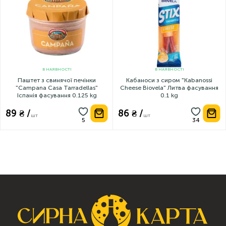
В НАЯВНОСТІ
В НАЯВНОСТІ
Паштет з свинячої печінки
Кабаноси з сиром "Kabanossi
"Campana Casa Tarradellas"
Cheese Biovela" Литва фасування
Іспанія фасування 0.125 kg
0.1 kg
89 ₴ /
86 ₴ /
шт
шт