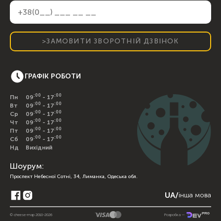
>ЗАМОВИТИ ЗВОРОТНІЙ ДЗВІНОК
ГРАФІК РОБОТИ
:00
:00
Пн
09
- 17
:00
:00
Вт
09
- 17
:00
:00
Ср
09
- 17
:00
:00
Чт
09
- 17
:00
:00
Пт
09
- 17
:00
:00
Сб
09
- 17
Нд
Вихідний
Шоурум:
Проспект Небесної Сотні, 34, Лиманка, Одеська обл.
UA
/
інша мова
© cheese-map 2010-2026
Розробка —