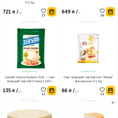
0.5 kg
721 ₴ /
649 ₴ /
шт
кг
Арт: НФ-00000352
Арт: НФ-00000732
В НАЯВНОСТІ
В НАЯВНОСТІ
Zanetti Grana Padano 32% — сир
Сир твердий тертий mix "Maser"
твердий тертий | Італія | 100 г
фасування 0.1 kg
135 ₴ /
66 ₴ /
шт
шт
Арт: НФ-00000147
Арт: НФ-00000040
4