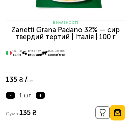
В НАЯВНОСТІ
Zanetti Grana Padano 32% — сир
твердий тертий | Італія | 100 г
Країна:
Тип сиру:
Вид молока:
Італія
твердий
коров'яче
135 ₴ /
шт
-
1 шт
+
135 ₴
Сума: