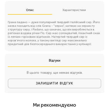
Опис
Характеристики
Грана падано — дуже популярний твердий італійський сир. Його
назва походить від слів Grana - "зерно", натякає на зернисту
структуру сиру, і Padano, що означає, що він виробляється в
регіонах вздовж річки По. Сир має солонуватий, пікантний смак
із легким горіховим відтінком. Натертий твердий сир із
коров'ячого молока, у такому вигляді сир максимально
придатний для безпосереднього використання у кулінарії.
Відгуки
В цього товару, ще немає відгуків.
ЗАЛИШИТИ ВІДГУК
Ми рекомендуємо