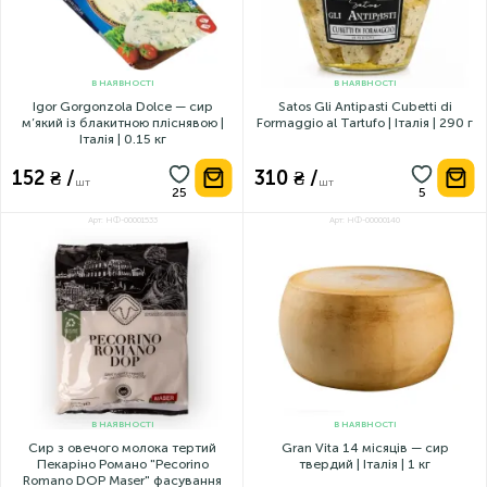
В НАЯВНОСТІ
В НАЯВНОСТІ
Igor Gorgonzola Dolce — сир
Satos Gli Antipasti Cubetti di
м’який із блакитною пліснявою |
Formaggio al Tartufo | Італія | 290 г
Італія | 0.15 кг
152 ₴ /
310 ₴ /
шт
шт
Арт: НФ-00001533
Арт: НФ-00000140
В НАЯВНОСТІ
В НАЯВНОСТІ
Сир з овечого молока тертий
Gran Vita 14 місяців — сир
Пекаріно Романо "Pecorino
твердий | Італія | 1 кг
Romano DOP Maser" фасування