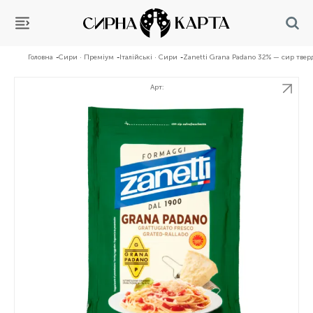
Головна
Сири · Преміум
Італійські · Сири
Zanetti Grana Padano 32% — сир тверд
Арт: