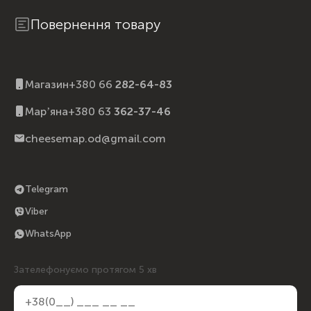
Повернення товару
Магазин
+380 66
282-64-83
Марʼяна
+380 63
362-37-46
cheesemap.od@gmail.com
Telegram
Viber
WhatsApp
Зателефонуємо протягом 5 хв