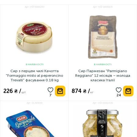
Арт: НФ-00001353
Арт: НФ-00000139
В НАЯВНОСТІ
В НАЯВНОСТІ
Сир з перцем чилі Качотта
Сир Пармезан "Parmigiano
"Formaggio misto al peperoncino
Reggiano" 12 місяців – молода
Trevalli" фасування 0.18 kg
класика Італії
226 ₴ /
874 ₴ /
шт
кг
Арт: DLR15046
Арт: НФ-00002430