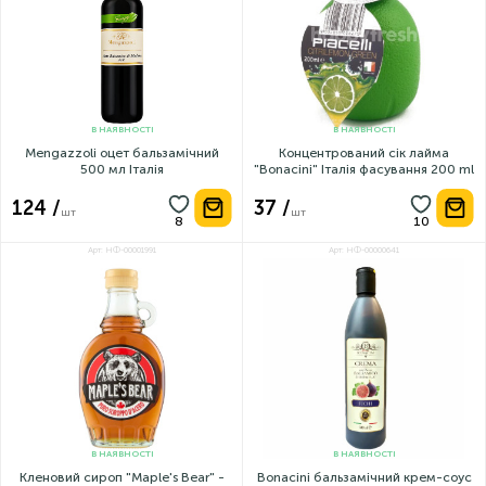
В НАЯВНОСТІ
В НАЯВНОСТІ
Mengazzoli оцет бальзамічний
Концентрований сік лайма
500 мл Італія
"Bonacini" Італія фасування 200 ml
124 /
37 /
шт
шт
Арт: НФ-00001991
Арт: НФ-00000641
В НАЯВНОСТІ
В НАЯВНОСТІ
Кленовий сироп "Maple's Bear" -
Bonacini бальзамічний крем-соус