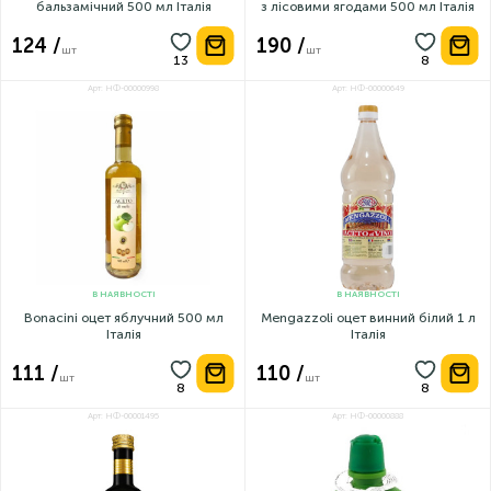
бальзамічний 500 мл Італія
з лісовими ягодами 500 мл Італія
124 /
190 /
шт
шт
Арт: НФ-00000998
Арт: НФ-00000649
В НАЯВНОСТІ
В НАЯВНОСТІ
Bonacini оцет яблучний 500 мл
Mengazzoli оцет винний білий 1 л
Італія
Італія
111 /
110 /
шт
шт
Арт: НФ-00001495
Арт: НФ-00000888