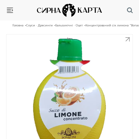
Головна
Соуси · Дресинги
Бальзамічні · Оцет
Концентрований сік лимона "Bonac
Арт: