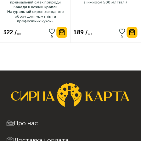
преміальний смак природи
з інжиром 500 мл Італія
Канади в кожній краплі!
Натуральний сироп холодного
збору для гурманів та
професійних кухонь.
322 /
189 /
шт
шт
Про нас
Доставка і оплата