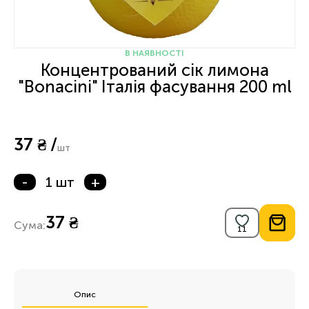
В НАЯВНОСТІ
Концентрований сік лимона
"Bonacini" Італія фасування 200 ml
37 ₴ /
шт
-
1 шт
+
37 ₴
Сума:
Опис