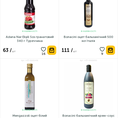
В НАЯВНОСТІ
В НАЯВНОСТІ
Adana Nar Ekşili Sos гранатовий
Bonacini оцет бальзамічний 500
340 г Туреччина
мл Італія
63 /
111 /
шт
шт
Арт: НФ-00001496
Арт: НФ-00000650
В НАЯВНОСТІ
В НАЯВНОСТІ
Mengazzoli оцет білий
Bonacini бальзамічний крем-соус