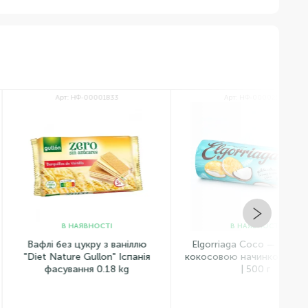
Арт: НФ-00001833
Арт: НФ-00002522
В НАЯВНОСТІ
В НАЯВНОСТІ
і без цукру з ваніллю
Elgorriaga Coco — Печиво з
 Nature Gullon" Іспанія
кокосовою начинкою | Іспанія
асування 0.18 kg
| 500 г