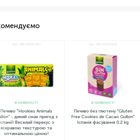
комендуємо
НФ-00001787
Арт: НФ-00001672
АЯВНОСТІ
В НАЯВНОСТІ
ookies Animals
Печиво без глютену "Gluten
Вафл
кий смак пригод з
Free Cookies de Cacao Gullon"
"Diet
селий перекус з
Іспанія фасування 0.2 kg
ф
 текстурою та
ьною ціною!