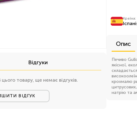
Країна:
Іспані
Опис
Печиво Gull
Відгуки
якісної, ек
складається
високоолеїн
В цього товару, ще немає відгуків.
крохмалю ри
цитрусових,
натрію та а
ИШИТИ ВІДГУК