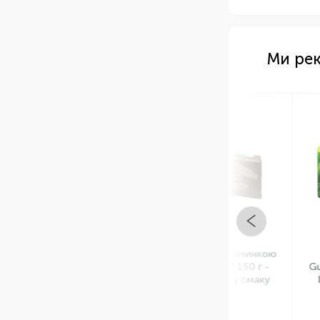
Ми ре
Арт: НФ-00001930
Арт: 
В НАЯВНОСТІ
В Н
Вафлі з кокосовою начинкою
Печиво "H
"Barquicoco Gullón" 150 г -
Gullón" - ди
іспанська ніжність у смаку
Іспанії! Ве
тропіків! ✨
яскравою
оптимал