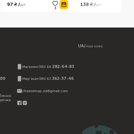
138 ₴ /
шт
шт
UA
/
інша мова
И
282-64-83
Магазин
+380 66
:00
362-37-46
Марʼяна
+380 63
cheesemap.od@gmail.com
бесної
деська