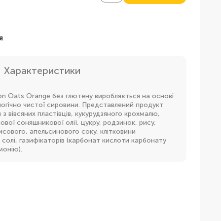
я
Характеристики
on Oats Orange без глютену виробляється на основі
ологічно чистої сировини. Представлений продукт
 з вівсяних пластівців, кукурудзяного крохмалю,
ової соняшникової олії, цукру, родзинок, рису,
сового, апельсинового соку, клітковини
 солі, газифікаторів (карбонат кислоти карбонату
монію).