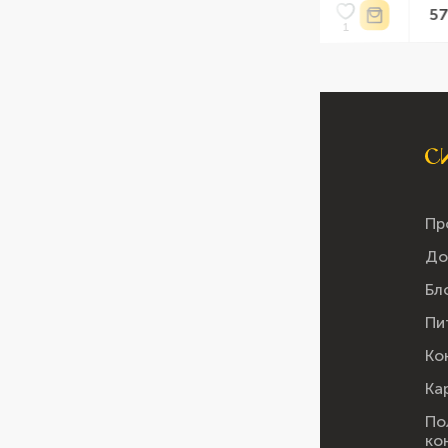
62 ₴ /
57 ₴ /
шт
шт
Пр
До
Бл
Пи
Ко
Ка
По
ко