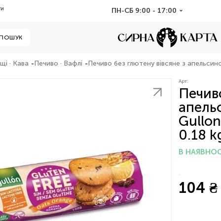
ти
ПН-СБ 9:00 - 17:00
ПОШУК
і · Кава
Печиво · Вафлі
Печиво без глютену вівсяне з апельсино
Арт:
Печиво
апель
Gullon
0.18 k
В НАЯВНОС
104 ₴ 