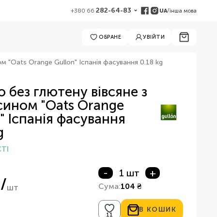
282-64-83
UA
/
інша мова
+380 66
ОБРАНЕ
УВІЙТИ
м "Oats Orange Gullon" Іспанія фасування 0.18 kg
 без глютену вівсяне з
сином "Oats Orange
" Іспанія фасування
g
ТІ
-
1 шт
+
/
Сума:
104 ₴
шт
В КОШИК