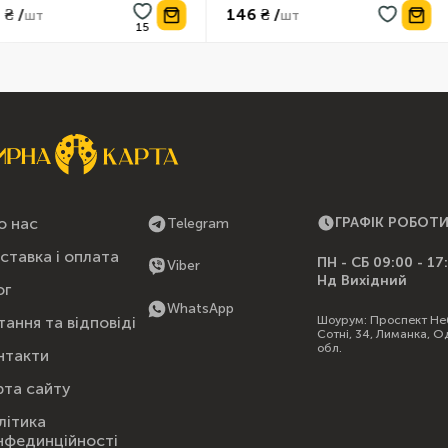
146 ₴ /
97 ₴ /
шт
о нас
ГРАФІК РОБОТ
Telegram
ставка і оплата
ПН - СБ 09:00 - 17
Viber
Нд Вихідний
ог
WhatsApp
Шоурум:
Проспект Не
тання та відповіді
Сотні, 34, Лиманка, О
обл.
нтакти
рта сайту
літика
нфединційності