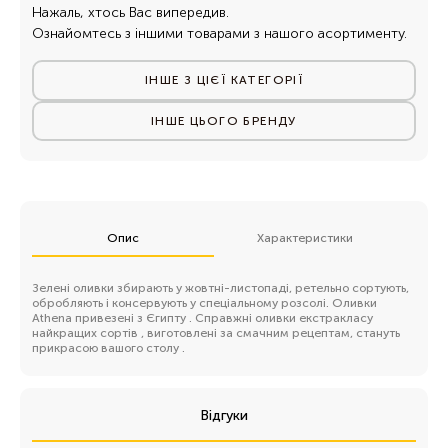
Нажаль, хтось Вас випередив.
Ознайомтесь з іншими товарами з нашого асортименту.
ІНШЕ З ЦІЄЇ КАТЕГОРІЇ
ІНШЕ ЦЬОГО БРЕНДУ
Опис
Характеристики
Зелені оливки збирають у жовтні-листопаді, ретельно сортують,
обробляють і консервують у спеціальному розсолі. Оливки
Athena привезені з Єгипту . Справжні оливки екстракласу
найкращих сортів , виготовлені за смачним рецептам, стануть
прикрасою вашого столу .
Відгуки