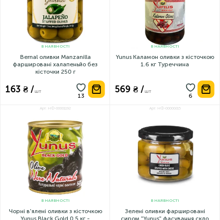
В НАЯВНОСТІ
В НАЯВНОСТІ
Bernal оливки Manzanilla
Yunus Каламон оливки з кісточкою
фаршировані халапеньйо без
1.6 кг Туреччина
кісточки 250 г
163 ₴ /
569 ₴ /
шт
шт
Арт: НФ-00001192
Арт: НФ-00000815
В НАЯВНОСТІ
В НАЯВНОСТІ
Чорні в'ялені оливки з кісточкою
Зелені оливки фаршировані
Yunus Black Gold 0.5 кг -
сиром "Yunus" фасування скло