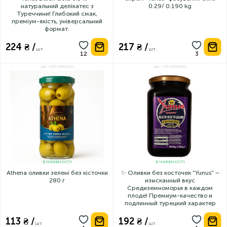
натуральний делікатес з
0.29/ 0.190 kg
Туреччини! Глибокий смак,
преміум-якість, універсальний
формат.
224 ₴ /
217 ₴ /
шт
шт
Арт: НФ-00002418
Арт: НФ-00001984
В НАЯВНОСТІ
В НАЯВНОСТІ
Athena оливки зелені без кісточки
✨ Оливки без косточек "Yunus" –
280 г
изысканный вкус
Средиземноморья в каждом
плоде! Премиум-качество и
подлинный турецкий характер
113 ₴ /
192 ₴ /
шт
шт