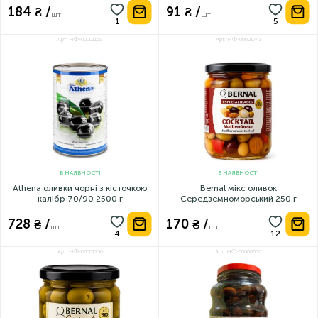
184 ₴ /
91 ₴ /
шт
шт
Арт: НФ-00001168
Арт: НФ-00001741
В НАЯВНОСТІ
В НАЯВНОСТІ
Athena оливки чорні з кісточкою
Bernal мікс оливок
калібр 70/90 2500 г
Середземноморський 250 г
728 ₴ /
170 ₴ /
шт
шт
Арт: НФ-00001736
Арт: НФ-00000806