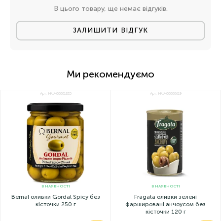
В цього товару, ще немає відгуків.
ЗАЛИШИТИ ВІДГУК
Ми рекомендуємо
Арт: НФ-00001825
Арт: НФ-00000619
В НАЯВНОСТІ
В НАЯВНОСТІ
Bernal оливки Gordal Spicy без
Fragata оливки зелені
кісточки 250 г
фаршировані анчоусом без
кісточки 120 г