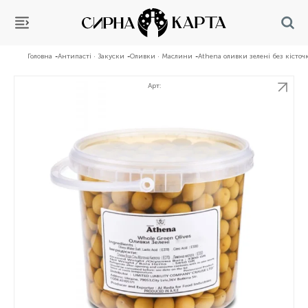
Головна
Антипасті · Закуски
Оливки · Маслини
Athena оливки зелені без кісточ
Арт: