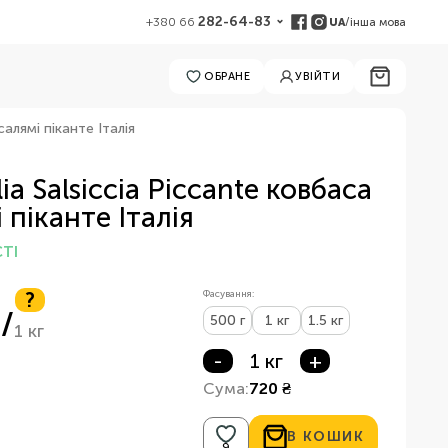
282-64-83
UA
/
інша мова
+380 66
ОБРАНЕ
УВІЙТИ
 салямі піканте Італія
alia Salsiccia Piccante ковбаса
 піканте Італія
ТІ
?
Фасування:
/
500 г
1 кг
1.5 кг
1 кг
-
1 кг
+
Сума:
720 ₴
В КОШИК