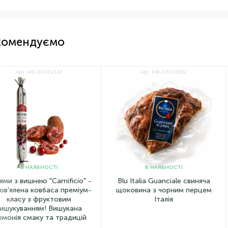
комендуємо
-00002147
Арт: НФ-00002652
ЯВНОСТІ
В НАЯВНОСТІ
ю "Carnificio" -
Blu Italia Guanciale свиняча
Паштет 
овбаса преміум-
щоковина з чорним перцем
суміш
 фруктовим
Італія
Casa 
ям! Вишукана
фа
ку та традицій