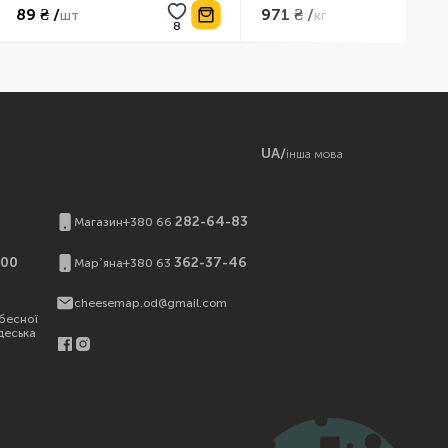
971 ₴ /
7
т
кг
UA
/
інша мова
И
282-64-83
Магазин
+380 66
:00
362-37-46
Марʼяна
+380 63
cheesemap.od@gmail.com
бесної
деська