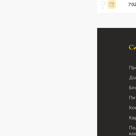
89 ₴ /
702 ₴ /
шт
кг
Пр
До
Бл
Пи
Ко
Ка
По
ко