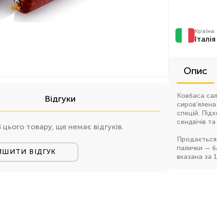
Країна:
Італія
Опис
Ковбаса саля
Відгуки
сиров'ялена
спецій. Підх
сендвічів та 
В цього товару, ще немає відгуків.
Продається 
палички — б
ИШИТИ ВІДГУК
вказана за 1 