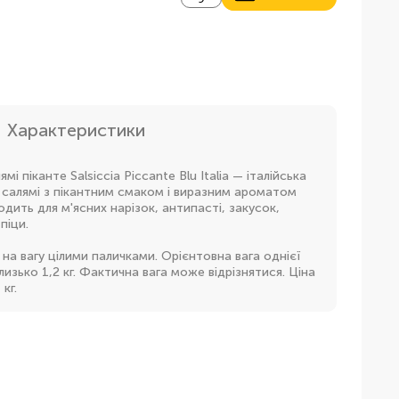
Характеристики
мі піканте Salsiccia Piccante Blu Italia — італійська
 салямі з пікантним смаком і виразним ароматом
одить для м'ясних нарізок, антипасті, закусок,
піци.
на вагу цілими паличками. Орієнтовна вага однієї
лизько 1,2 кг. Фактична вага може відрізнятися. Ціна
кг.