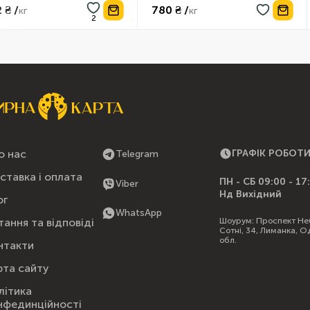
780 ₴ /
89 ₴ /
кг
ш
о нас
ГРАФІК РОБОТ
Telegram
ставка і оплата
ПН - СБ 09:00 - 17
Viber
Нд Вихідний
ог
WhatsApp
Шоурум:
Проспект Не
тання та відповіді
Сотні, 34, Лиманка, О
обл.
нтакти
рта сайту
літика
нфединційності