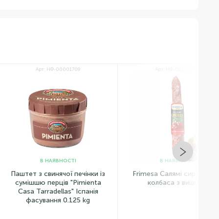
Арт: НФ-00001709
Арт: НФ-00002580
В НАЯВНОСТІ
В НАЯВНОСТІ
з свинячої печінки із
Frimesa Салямі сиров’ялена
шю перців "Pimienta
колбаса з вишнею
Tarradellas" Іспанія
сування 0.125 kg