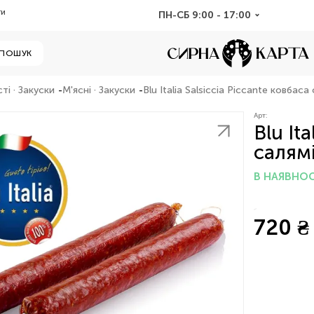
ти
ПН-СБ 9:00 - 17:00
ПОШУК
ті · Закуски
М'ясні · Закуски
Blu Italia Salsiccia Piccante ковбаса
Арт:
Blu It
салямі
В НАЯВНОС
720 ₴ 