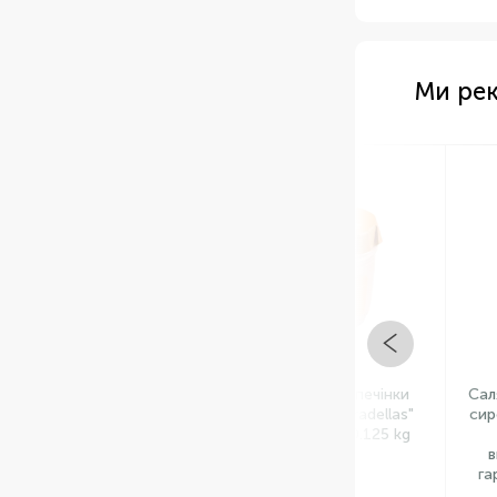
Ми ре
Арт: НФ-00001719
Арт: НФ
В НАЯВНОСТІ
В НА
Паштет з свинячої печінки
Салями з вишне
"Campana Casa Tarradellas"
сиров'ялена к
Іспанія фасування 0.125 kg
класу з
вишукуванн
гармонія сма