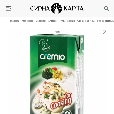
Главная
Молочное · Десерты
Сливки · Кулинарные
Cremio 25% сливки раститель
Арт: