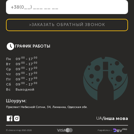
>ЗАКАЗАТЬ ОБРАТНЫЙ ЗВОНОК
ГРАФИК РАБОТЫ
:00
:00
Пн
09
- 17
:00
:00
Вт
09
- 17
:00
:00
Ср
09
- 17
:00
:00
Чт
09
- 17
:00
:00
Пт
09
- 17
:00
:00
Сб
09
- 17
Вс
Выходной
Шоурум:
Проспект Небесной Сотни, 34, Лиманка, Одесская обл.
/
інша мова
UA
© cheese-map 2010-2026
Разработка —