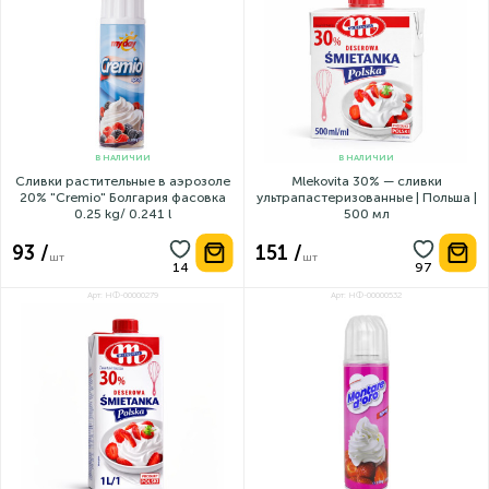
В НАЛИЧИИ
В НАЛИЧИИ
Сливки растительные в аэрозоле
Mlekovita 30% — сливки
20% "Cremio" Болгария фасовка
ультрапастеризованные | Польша |
0.25 kg/ 0.241 l
500 мл
93 /
151 /
шт
шт
Арт: НФ-00000279
Арт: НФ-00000532