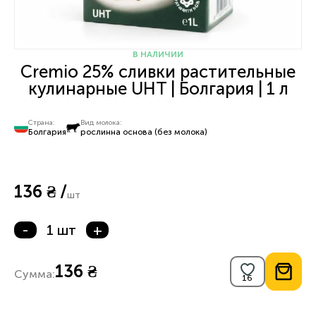
В НАЛИЧИИ
Cremio 25% сливки растительные
кулинарные UHT | Болгария | 1 л
Страна:
Вид молока:
Болгария
рослинна основа (без молока)
136 ₴ /
шт
-
1 шт
+
136 ₴
Сумма: