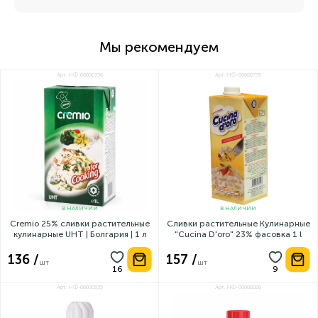
Склад
Вода, рослинні жири, стабілізатори, емульгатори.
Застосування
Мы рекомендуем
• Соуси.
• Крем-супи.
• Паста.
Арт: НФ-00000736
Арт: НФ-00000735
• Гарячі страви.
В НАЛИЧИИ
В НАЛИЧИИ
Cremio 25% сливки растительные
Сливки растительные Кулинарные
кулинарные UHT | Болгария | 1 л
"Cucina D'oro" 23% фасовка 1 l
136 /
157 /
шт
шт
Арт: НФ-00000535
Арт: НФ-00000280