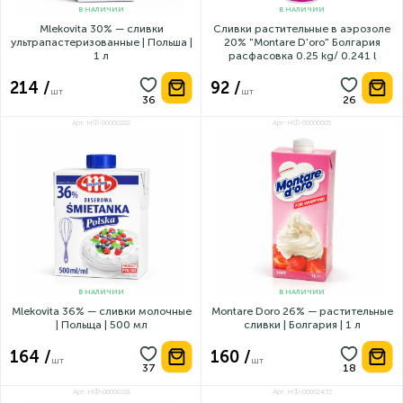
В НАЛИЧИИ
В НАЛИЧИИ
Mlekovita 30% — сливки
Сливки растительные в аэрозоле
ультрапастеризованные | Польша |
20% "Montare D'oro" Болгария
1 л
расфасовка 0.25 kg/ 0.241 l
214 /
92 /
шт
шт
Арт: НФ-00000282
Арт: НФ-00000885
В НАЛИЧИИ
В НАЛИЧИИ
Mlekovita 36% — сливки молочные
Montare Doro 26% — растительные
| Польща | 500 мл
сливки | Болгария | 1 л
164 /
160 /
шт
шт
Арт: НФ-00000281
Арт: НФ-00002433