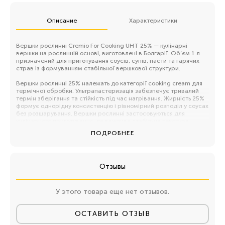
Описание
Характеристики
Вершки рослинні Cremio For Cooking UHT 25% — кулінарні
вершки на рослинній основі, виготовлені в Болгарії. Об’єм 1 л
призначений для приготування соусів, супів, пасти та гарячих
страв із формуванням стабільної вершкової структури.
Вершки рослинні 25% належать до категорії cooking cream для
термічної обробки. Ультрапастеризація забезпечує тривалий
термін зберігання та стійкість під час нагрівання. Жирність 25%
формує однорідну консистенцію і рівномірний розподіл у соусах
без розшарування. Вершки рослинні застосовуються для
кулінарного приготування, де важлива стабільна текстура.
Продукт не призначений для стійкого збивання.
ПОДРОБНЕЕ
Характеристики
• Тип: вершки рослинні кулінарні UHT.
• Сорт: For Cooking 25%.
Отзывы
• Бренд: Cremio.
• Країна походження: Болгарія.
• Формат: Tetra Pak 1 л.
• Вага: 1 л.
У этого товара еще нет отзывов.
• Продаж: поштучно.
• Мінімальна нарізка: не потребує.
• Ціна: за упаковку.
ОСТАВИТЬ ОТЗЫВ