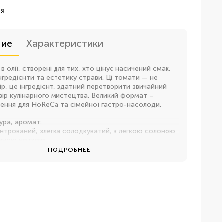
:
ия
ние
Характеристики
i" в олії, створені для тих, хто цінує насичений смак,
інгредієнти та естетику страви. Ці томати — не
ір, це інгредієнт, здатний перетворити звичайний
вір кулінарного мистецтва. Великий формат –
шення для HoReCa та сімейної гастро-насолоди.
ура, аромат:
нтрований, злегка солодкуватий, з легкою солоною
ряною ноткою
ПОДРОБНЕЕ
ільна, еластична, ідеально збалансована - не
 але насичені
ичений томатний букет з нотками італійських трав
бництва та традиції:
 в Італії, в регіоні Апулія - батьківщині найкращих