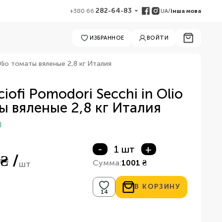
282-64-83
UA
/
інша мова
+380 66
ИЗБРАННОЕ
ВОЙТИ
 Olio томаты вяленые 2,8 кг Италия
rciofi Pomodori Secchi in Olio
ы вяленые 2,8 кг Италия
И
-
1 шт
+
₴ /
Сумма:
1001 ₴
шт
В КОРЗИНУ