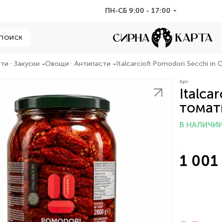
ПН-СБ 9:00 - 17:00
ПОИСК
ти · Закуски
Овощи · Антипасти
Italcarciofi Pomodori Secchi in
Арт:
Italca
томат
В НАЛИЧИ
1 001 