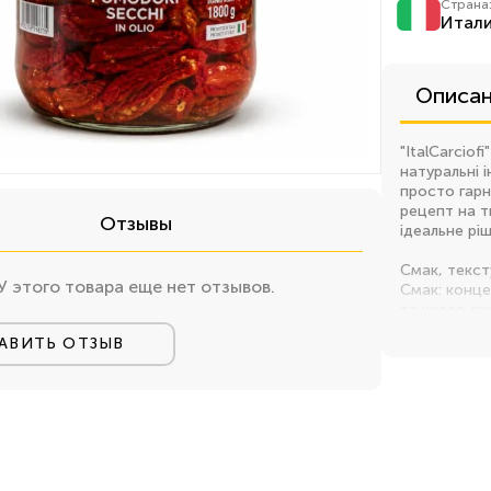
Страна
Итал
Описа
"ItalCarciof
натуральні 
просто гарн
рецепт на т
Отзывы
ідеальне рі
Смак, текст
У этого товара еще нет отзывов.
Смак: конце
та кисло-п
АВИТЬ ОТЗЫВ
Текстура: щ
пересушені,
Аромат: нас
та олії
Країна виро
Виробляються