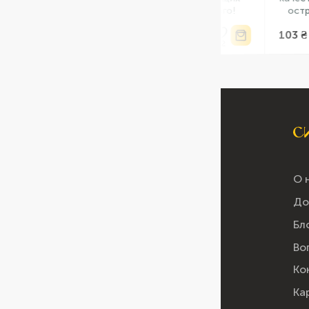
ценителей пикантного!
острота в к
202 ₴ /
103 ₴ /
шт
шт
О 
До
Бл
Во
Ко
Ка