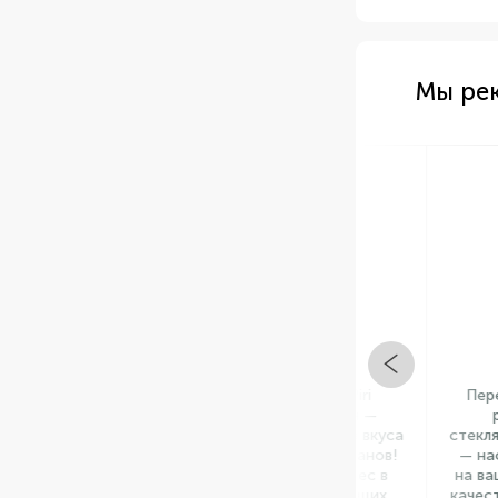
Мы ре
Арт: НФ-00000858
Арт: НФ
В НАЛИЧИИ
В НА
Перец острый Piri Piri
Перец халап
"Luxeapers" Испания —
резаный 
мощная гастровспышка вкуса
стеклянной бан
для гурманов и ресторанов!
— настоящий
Натуральный деликатес в
на вашей тар
маринаде для настоящих
качество и га