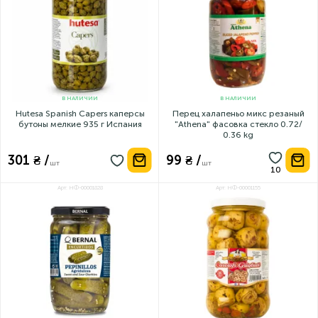
В НАЛИЧИИ
В НАЛИЧИИ
Hutesa Spanish Capers каперсы
Перец халапеньо микс резаный
бутоны мелкие 935 г Испания
"Athena" фасовка стекло 0.72/
0.36 kg
301 ₴ /
99 ₴ /
шт
шт
Арт: НФ-00001828
Арт: НФ-00001155