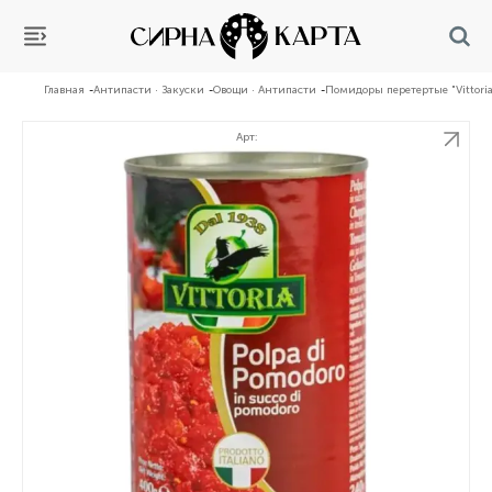
Главная
Антипасти · Закуски
Овощи · Антипасти
Помидоры перетертые "Vittori
Арт: