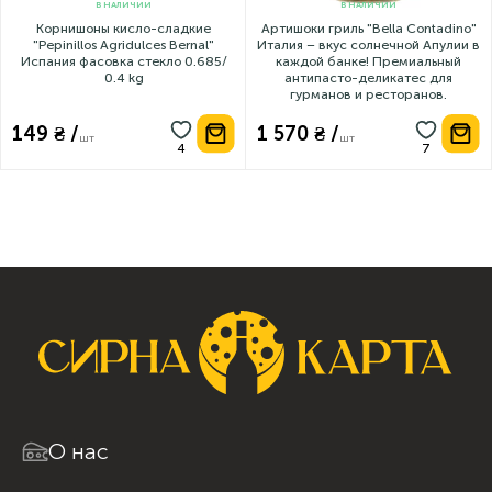
В НАЛИЧИИ
В НАЛИЧИИ
Корнишоны кисло-сладкие
Артишоки гриль "Bella Contadino"
"Pepinillos Agridulces Bernal"
Италия – вкус солнечной Апулии в
Испания фасовка стекло 0.685/
каждой банке! Премиальный
0.4 kg
антипасто-деликатес для
гурманов и ресторанов.
149 ₴ /
1 570 ₴ /
шт
шт
О нас