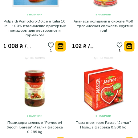
преміальних томатних продуктів для B2C та HoReCa!
Швидка доставка по всій Україні – свіжість та якість під ключ!
Опт та роздріб. Лояльні умови для ресторанів, кафе та
В НАЛИЧИИ
В НАЛИЧИИ
магазинів.
Polpa di Pomodoro Dolce e Italia 10
Ананасы кольцами в сиропе M&K
Vittoria Polpa – насичений смак Італії. Без добавок. Без
кг — 100% итальянские протёртые
– тропическая свежесть круглый
компромісів. Лише томати. Лише преміум. ✨
помидоры для ресторанов и
год!
гурманов!
1 008 ₴ /
102 ₴ /
шт
шт
Арт: НФ-00001355
Арт: НФ-00001070
В НАЛИЧИИ
В НАЛИЧИИ
Помидоры вяленые "Pomodori
Томатное пюре Passat "Jamar"
Secchi Baresa" Италия фасовка
Польша фасовка 0.500 kg
0.285 kg