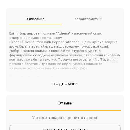
Описание
Характеристики
Елітні фаршировані оливки "Athena" - насичений смак,
створений природою та часом
Green Olives Stuffed with Pepper "Athena" - це вишукана закуска,
що увібрала все найкраще від середземноморської кухні.
Добірні зелені оливки із щільною текстурою акуратно
фаршировані солодким червоним перцем, створюючи яскравий
контраст смаків та текстур. Продукт виготовлений у Туреччині,
регіоні з багатими традиціями вирощування оливок та
натуральної ферментації без зайвої обробки.
Смак, текстура та аромат
Збалансований, гармонійний смак з легкою солоністю,
ПОДРОБНЕЕ
солодкістю та пряною ноткою перцю. Текстура - пружна,
м'ясиста, приємно хрумка. Аромат – свіжий, з оливково-
трав'яними відтінками та солодким тлом перцю. Ідеально для
гурманів та тих, хто цінує натуральний смак без надмірностей.
Отзывы
Країна виробництва та традиції
Зроблено у Туреччині — країні з тисячолітньою історією
культивації оливкових дерев та справжньою майстерністю
У этого товара еще нет отзывов.
обробки плодів. Бренд Aegean Athena пропонує продукт, який
дотримується традицій регіону Егейського моря — щедрого,
сонячного та багатого смаками.