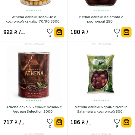
В НАЛИЧИИ
В НАЛИЧИИ
Athena оливки зеленые с
Bernal оливки Kalamata с
косточкой калибр 70/90 3500 г
косточкой 250 г
922 ₴ /
180 ₴ /
шт
шт
Арт: НФ-00002222
Арт: НФ-00000831
В НАЛИЧИИ
В НАЛИЧИИ
Athena оливки черные резаные
Vittoria оливки черные Nere in
Aegean Selection 2000 г
Salamoia с косточкой 500 г
717 ₴ /
186 ₴ /
шт
шт
Арт: НФ-00000582
Арт: НФ-00002481