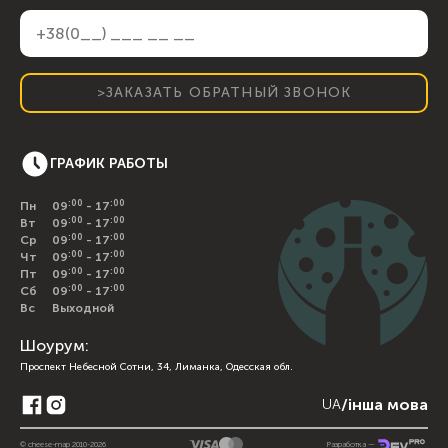
>ЗАКАЗАТЬ ОБРАТНЫЙ ЗВОНОК
ГРАФИК РАБОТЫ
:00
:00
Пн
09
- 17
:00
:00
Вт
09
- 17
:00
:00
Ср
09
- 17
:00
:00
Чт
09
- 17
:00
:00
Пт
09
- 17
:00
:00
Сб
09
- 17
Вс
Выходной
Шоурум:
Проспект Небесной Сотни, 34, Лиманка, Одесская обл.
/
інша мова
UA
© cheese-map 2010-2026
Разработка —