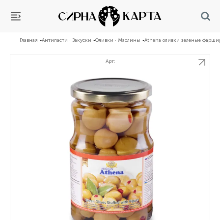
Главная
Антипасти · Закуски
Оливки · Маслины
Athena оливки зеленые фаршир
Арт: