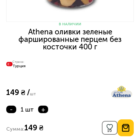
В НАЛИЧИИ
Athena оливки зеленые
фаршированные перцем без
косточки 400 г
Страна:
Турция
149 ₴ /
шт
-
1 шт
+
149 ₴
Сумма: