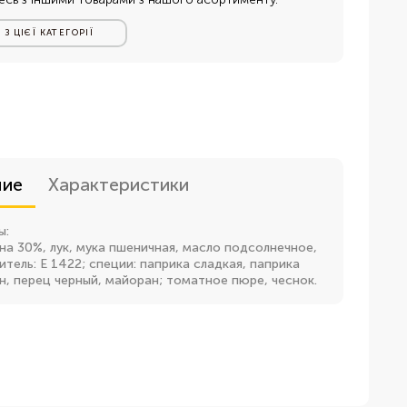
 З ЦІЄЇ КАТЕГОРІЇ
:
ние
Характеристики
ы:
на 30%, лук, мука пшеничная, масло подсолнечное,
титель: Е 1422; специи: паприка сладкая, паприка
н, перец черный, майоран; томатное пюре, чеснок.