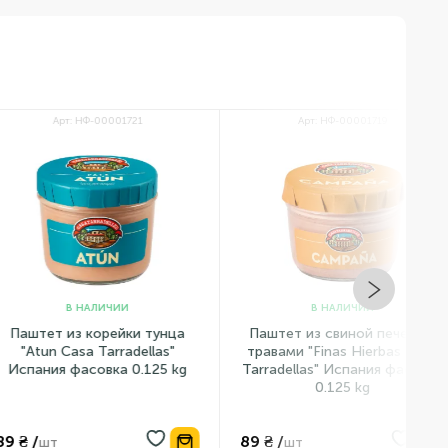
Арт: НФ-00001721
Арт: НФ-00001719
В НАЛИЧИИ
В НАЛИЧИИ
 из корейки тунца
Паштет из свиной печени с
 Casa Tarradellas"
травами "Finas Hierbas Casa
я фасовка 0.125 kg
Tarradellas" Испания фасовка
0.125 kg
89 ₴ /
89
т
шт