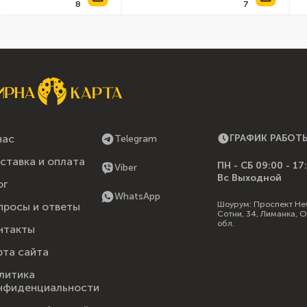
нас
ГРАФИК РАБОТ
Telegram
ставка и оплата
ПН - СБ 09:00 - 17
Viber
Вс Выходной
ог
WhatsApp
Шоурум:
Проспект Не
просы и ответы
Сотни, 34, Лиманка, 
обл.
нтакты
рта сайта
литика
нфиденциальности