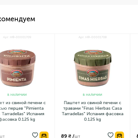
комендуем
00001709
Арт: НФ-00001708
ЛИЧИИ
В НАЛИЧИИ
иной печени с
Паштет из свиной печени с
Паштет
ев "Pimienta
травами "Finas Hierbas Casa
"Atun
llas" Испания
Tarradellas" Испания фасовка
Испани
0.125 kg
0.125 kg
89 ₴ /
89 ₴ /
шт
ш