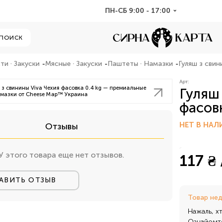
ПН-СБ 9:00 - 17:00
ПОИСК
ти · Закуски
Мясные · Закуски
Паштеты · Намазки
Гуляш з свин
Арт:
Гуляш 
фасовк
НЕТ В НАЛ
Отзывы
У этого товара еще нет отзывов.
117 ₴ 
АВИТЬ ОТЗЫВ
Товар не
Нажаль, х
Ознайомте