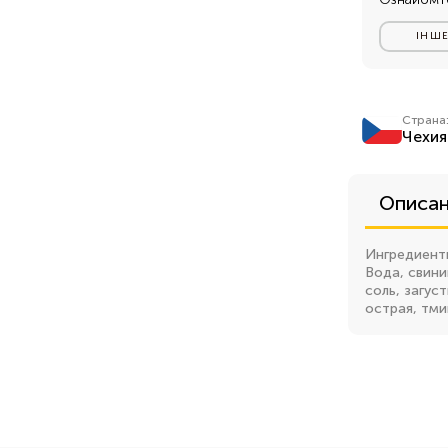
ІНШЕ
Страна
Чехия
Описа
Ингредиент
Вода, свини
соль, загус
острая, тми