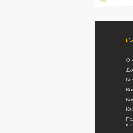
О 
До
Бл
Во
Ко
Ка
По
ко