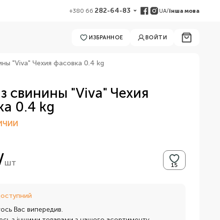
282-64-83
UA
/
інша мова
+380 66
ИЗБРАННОЕ
ВОЙТИ
ины "Viva" Чехия фасовка 0.4 kg
з свинины "Viva" Чехия
а 0.4 kg
ИЧИИ
/
шт
доступний
тось Вас випередив.
сь з іншими товарами з нашого асортименту.