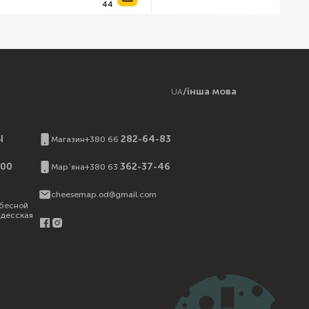
/
інша мова
UA
Ы
282-64-83
Магазин
+380 66
:00
362-37-46
Марʼяна
+380 63
cheesemap.od@gmail.com
бесной
Одесская