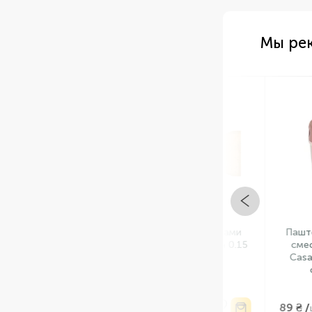
Мы ре
Арт: НФ-00001449
Арт: НФ-
В НАЛИЧИИ
В НА
Паштет свиной c грибами
Паштет из св
"Biovela" Литва фасовка 0.15
смесью перц
kg
Casa Tarrade
фасовка 
75 ₴ /
89 ₴ /
шт
шт