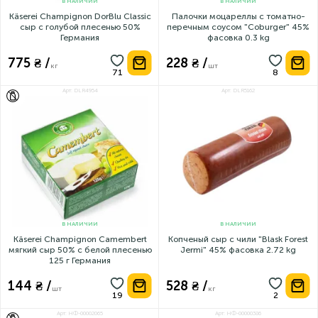
В НАЛИЧИИ
В НАЛИЧИИ
Käserei Champignon DorBlu Classic
Палочки моцареллы с томатно-
сыр с голубой плесенью 50%
перечным соусом "Coburger" 45%
Германия
фасовка 0.3 kg
775 ₴ /
228 ₴ /
кг
шт
Арт: DLR4954
Арт: DLR5162
БЕЗ ЛАКТОЗЫ
В НАЛИЧИИ
В НАЛИЧИИ
Käserei Champignon Camembert
Копченый сыр с чили "Blask Forest
мягкий сыр 50% с белой плесенью
Jermi" 45% фасовка 2.72 kg
125 г Германия
144 ₴ /
528 ₴ /
шт
кг
Арт: НФ-00002065
Арт: НФ-00000386