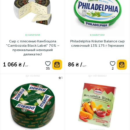
В НАЛИЧИИ
В НАЛИЧИИ
Сыр с плесенью Камбоцола
Philadelphia Kräuter Balance сыр
"Cambozola Black Label" 70% –
сливочный 13% 175 г Германия
премиальный немецкий
деликатес!
1 066 ₴ /
86 ₴ /
кг
шт
Арт: DLR4952
Арт: НФ-00001613
5