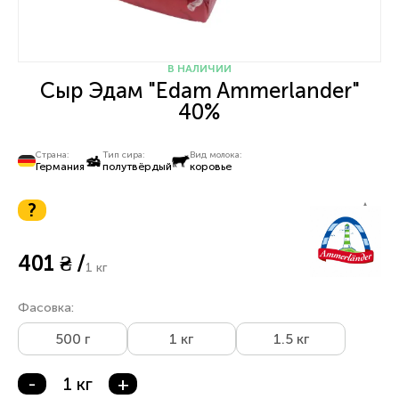
В НАЛИЧИИ
Сыр Эдам "Edam Ammerlander"
40%
Страна:
Тип сира:
Вид молока:
Германия
полутвёрдый
коровье
?
5
401 ₴ /
1 кг
Фасовка:
500 г
1 кг
1.5 кг
-
1 кг
+