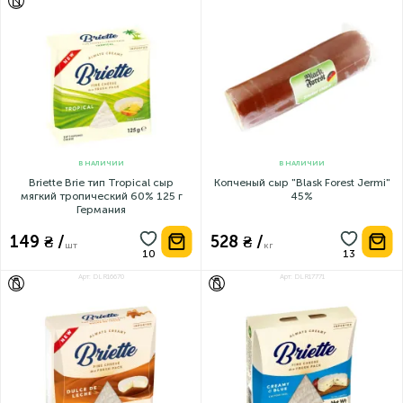
БЕЗ ЛАКТОЗЫ
В НАЛИЧИИ
В НАЛИЧИИ
Briette Brie тип Tropical сыр
Копченый сыр "Blask Forest Jermi"
мягкий тропический 60% 125 г
45%
Германия
149 ₴ /
528 ₴ /
шт
кг
Арт: DLR16670
Арт: DLR17771
БЕЗ ЛАКТОЗЫ
БЕЗ ЛАКТОЗЫ