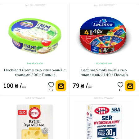
Арт: НФ-00000898
Арт: НФ-00000347
В НАЛИЧИИ
В НАЛИЧИИ
Hochland Creme сыр сливочный с
Lactima Smaki swiatu сыр
травами 200 г Польша
плавленный 140 г Польша
100 ₴ /
79 ₴ /
шт
шт
Арт: НФ-00002183
Арт: НФ-00002624