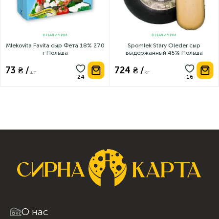
В НАЛИЧИИ
В НАЛИЧИИ
Mlekovita Favita сыр Фета 18% 270
Spomlek Stary Oleder сыр
г Польша
выдержанный 45% Польша
73 ₴ /
724 ₴ /
шт
кг
О нас