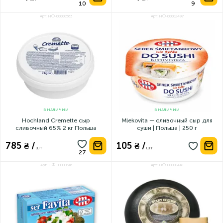
Арт: НФ-00000563
Арт: НФ-00002497
В НАЛИЧИИ
В НАЛИЧИИ
Hochland Cremette сыр
Mlekovita — сливочный сыр для
сливочный 65% 2 кг Польша
суши | Польша | 250 г
785 ₴ /
105 ₴ /
шт
шт
Арт: НФ-00000316
Арт: НФ-00000418