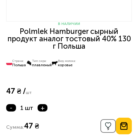
В НАЛИЧИИ
Polmlek Hamburger сырный
продукт аналог тостовый 40% 130
г Польша
Страна:
Тип сира:
Вид молока:
Польша
плавленый
коровье
47 ₴ /
шт
-
1 шт
+
47 ₴
Сумма: