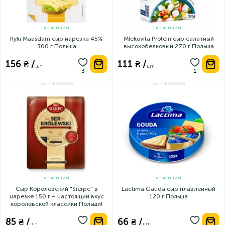
В НАЛИЧИИ
В НАЛИЧИИ
Ryki Maasdam сыр нарезка 45%
Mlekovita Protein сыр салатный
300 г Польша
высокобелковый 270 г Польша
156 ₴ /
111 ₴ /
шт
шт
Арт: НФ-00000395
Арт: НФ-00000342
В НАЛИЧИИ
В НАЛИЧИИ
Сыр Королевский "Sierpc" в
Lactima Gauda сыр плавленный
нарезке 150 г – настоящий вкус
120 г Польша
королевской классики Польши!
85 ₴ /
66 ₴ /
шт
шт