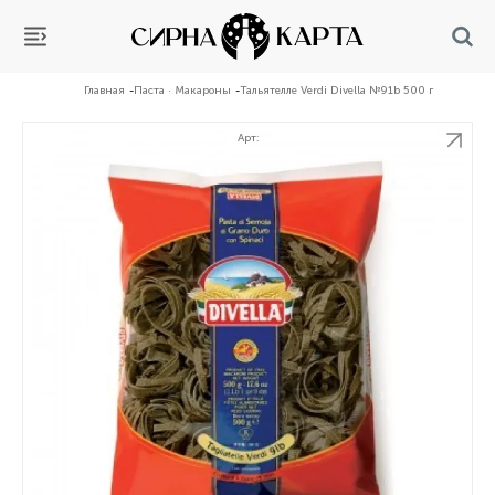
Главная
Паста · Макароны
Тальятелле Verdi Divella №91b 500 г
Арт: