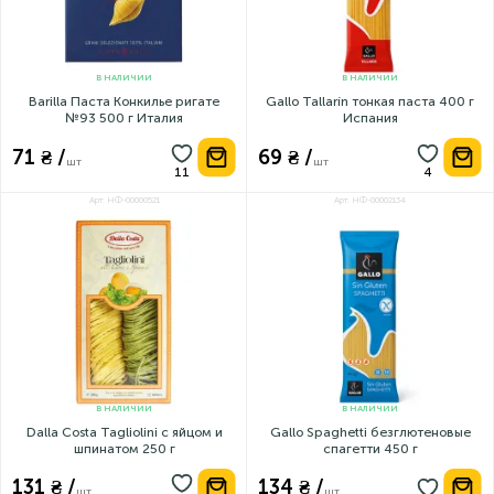
В НАЛИЧИИ
В НАЛИЧИИ
Barilla Паста Конкилье ригате
Gallo Tallarín тонкая паста 400 г
№93 500 г Италия
Испания
71 ₴ /
69 ₴ /
шт
шт
Арт: НФ-00000521
Арт: НФ-00002134
В НАЛИЧИИ
В НАЛИЧИИ
Dalla Costa Tagliolini с яйцом и
Gallo Spaghetti безглютеновые
шпинатом 250 г
спагетти 450 г
131 ₴ /
134 ₴ /
шт
шт