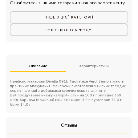
Ознайомтесь з іншими товарами з нашого асортименту.
ІНШЕ З ЦІЄЇ КАТЕГОРІЇ
ІНШЕ ЦЬОГО БРЕНДУ
Описание
Характеристики
Італійські макарони Divella 091b Tagliatelle Verdi Semola мають
практичне впакування. Макарони виготовлені з якісних твердих
сортів пшениці з добавками курячих яєць та шпинату.
Цей продукт має низьку калорійність - на 100 г припадає 369
ккал. Харчова (поживна) цінність: жири: 3,2 г, вуглеводи 71,0 г,
білки 14,0 г.
Отзывы