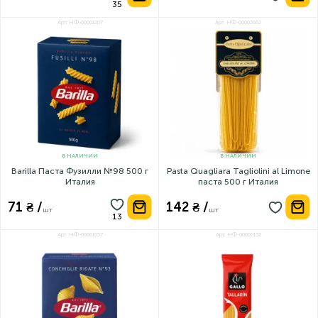
Арт: НФ-00001207
Арт: НФ-00002662
В НАЛИЧИИ
В НАЛИЧИИ
Barilla Паста Фузилли №98 500 г
Pasta Quagliara Tagliolini al Limone
Италия
паста 500 г Италия
71 ₴ /
142 ₴ /
шт
шт
Арт: НФ-00001557
Арт: НФ-00002132