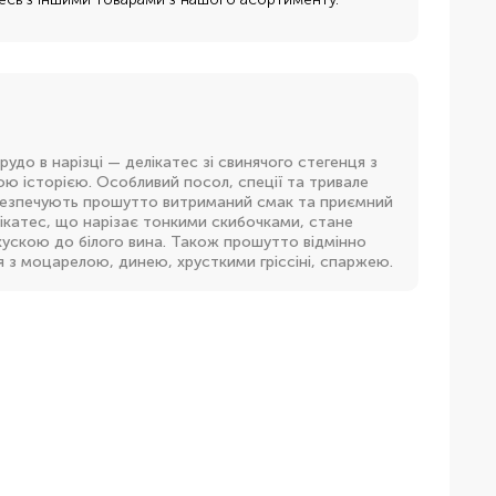
удо в нарізці — делікатес зі свинячого стегенця з
ою історією. Особливий посол, спеції та тривале
безпечують прошутто витриманий смак та приємний
ікатес, що нарізає тонкими скибочками, стане
ускою до білого вина. Також прошутто відмінно
 з моцарелою, динею, хрусткими гріссіні, спаржею.