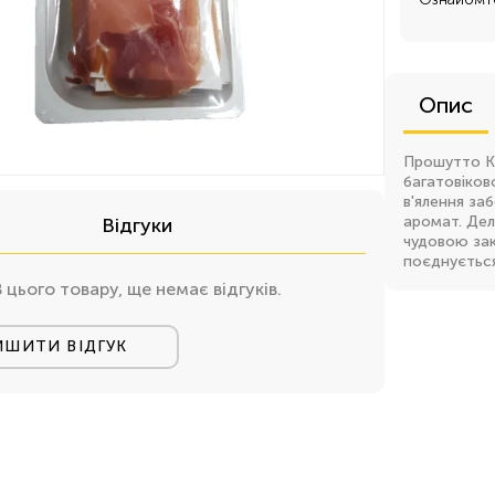
Опис
Прошутто Кр
багатовіков
в'ялення за
аромат. Дел
Відгуки
чудовою зак
поєднується
В цього товару, ще немає відгуків.
ИШИТИ ВІДГУК