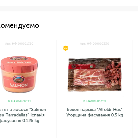
комендуємо
00001720
Арт: НФ-00000330
НОВИНКА
ВНОСТІ
В НАЯВНОСТІ
сося "Salmon
Бекон нарізка "Alföldi-Hús"
Ковб
llas" Іспанія
Угорщина фасування 0.5 kg
трюфе
 0.125 kg
Tartu
фа