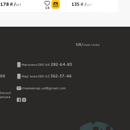
135 ₴ /
89
шт
шт
UA
/
інша мова
И
282-64-83
Магазин
+380 66
:00
362-37-46
Марʼяна
+380 63
cheesemap.od@gmail.com
бесної
деська