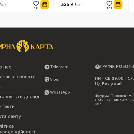
325 ₴ /
178 ₴ /
шт
о нас
ГРАФІК РОБОТ
Telegram
ставка і оплата
ПН - СБ 09:00 - 17
Viber
Нд Вихідний
ог
WhatsApp
Шоурум:
Проспект Не
тання та відповіді
Сотні, 34, Лиманка, О
обл.
нтакти
рта сайту
літика
нфединційності