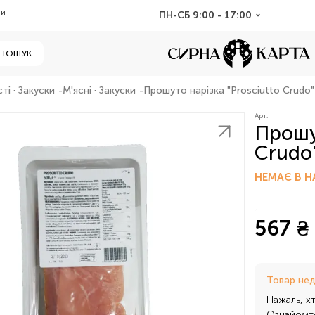
ти
ПН-СБ 9:00 - 17:00
ПОШУК
ті · Закуски
М'ясні · Закуски
Прошуто нарізка "Prosciutto Crudo" 
Арт:
Прошут
Crudo"
НЕМАЄ В Н
567 ₴ 
Товар не
Нажаль, х
Ознайомте