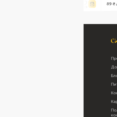
741 ₴ /
89 ₴ /
кг
шт
Пр
До
Бл
Пи
Ко
Ка
По
ко