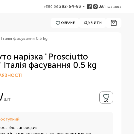
282-64-83
UA
/
інша мова
+380 66
ОБРАНЕ
УВІЙТИ
Італія фасування 0.5 kg
о нарізка "Prosciutto
 Італія фасування 0.5 kg
АЯВНОСТІ
/
шт
доступний
тось Вас випередив.
сь з іншими товарами з нашого асортименту.