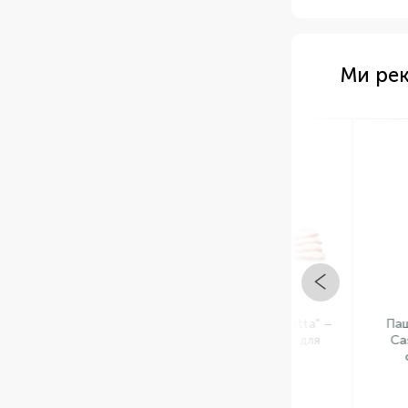
Ми ре
Арт: НФ-00000647
Арт: НФ-
В НАЯВНОСТІ
В НАЯ
Бекон Панчетта "Pancetta" –
Паштет з ло
італійський делікатес для
Casa Tarrade
гурманів
фасування