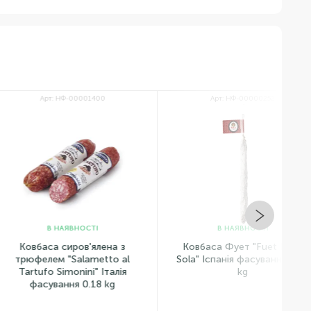
Арт: НФ-00001400
Арт: НФ-00000252
В НАЯВНОСТІ
В НАЯВНОСТІ
аса сиров'ялена з
Ковбаса Фует "Fuet Extra
лем "Salametto al
Sola" Іспанія фасування 0.15
fo Simonini" Італія
kg
сування 0.18 kg
І