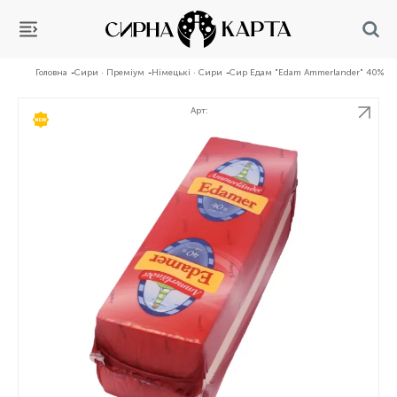
Головна
Сири · Преміум
Німецькі · Сири
Сир Едам "Edam Ammerlander" 40%
Арт:
НОВИНКА