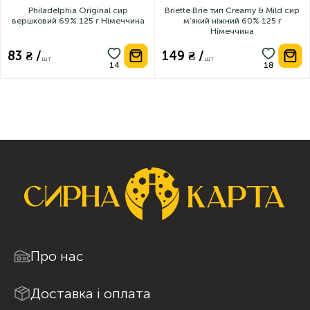
Philadelphia Original сир
Briette Brie тип Creamy & Mild сир
вершковий 69% 125 г Німеччина
м’який ніжний 60% 125 г
Німеччина
83 ₴ /
149 ₴ /
шт
шт
Про нас
Доставка і оплата