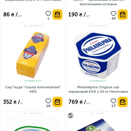
екзотичними нотками
86 ₴ /
190 ₴ /
шт
шт
Арт: НФ-00000470
Арт: НФ-00000375
В НАЯВНОСТІ
В НАЯВНОСТІ
Сир Гауда "Gouda Ammerlander"
Philadelphia Original сир
48%
вершковий 69% 1.65 кг Німеччина
352 ₴ /
769 ₴ /
кг
шт
Арт: НФ-00002549
Арт: DLR4953
БЕЗ ЛАКТОЗИ