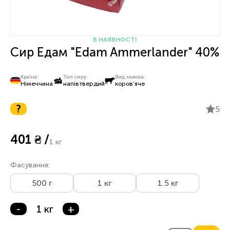
В НАЯВНОСТІ
Сир Едам "Edam Ammerlander" 40%
Країна:
Тип сиру:
Вид молока:
Німеччина
напівтвердий
коров'яче
?
5
401 ₴ /
1 кг
Фасування:
500 г
1 кг
1.5 кг
-
1 кг
+