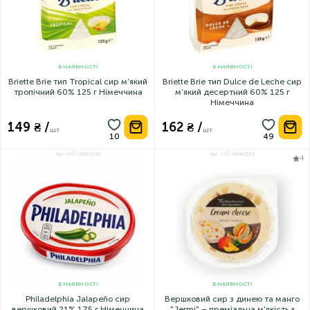
В НАЯВНОСТІ
В НАЯВНОСТІ
Briette Brie тип Tropical сир м’який
Briette Brie тип Dulce de Leche сир
тропічний 60% 125 г Німеччина
м’який десертний 60% 125 г
Німеччина
149 ₴ /
162 ₴ /
шт
шт
Арт: НФ-00002548
Арт: НФ-00001534
4
В НАЯВНОСТІ
В НАЯВНОСТІ
Philadelphia Jalapeño сир
Вершковий сир з динею та манго
вершковий 21% 175 г Німеччина
"Jermi" – преміальна м'якість з