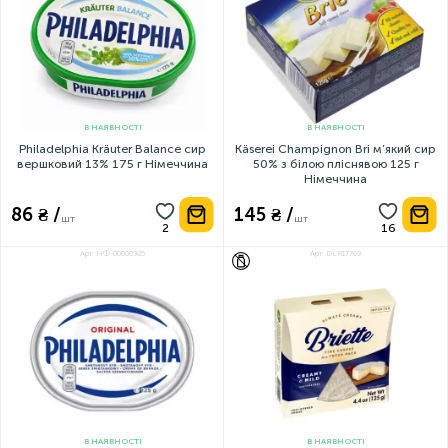
В НАЯВНОСТІ
В НАЯВНОСТІ
Philadelphia Kräuter Balance сир
Käserei Champignon Bri м’який сир
вершковий 13% 175 г Німеччина
50% з білою пліснявою 125 г
Німеччина
86 ₴ /
145 ₴ /
шт
шт
Арт: НФ-00000985
Арт: DLR17769
БЕЗ ЛАКТОЗИ
В НАЯВНОСТІ
В НАЯВНОСТІ