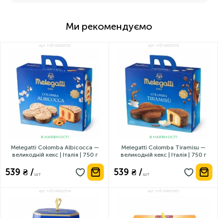
Ми рекомендуємо
Арт: НФ-00002530
Арт: НФ-00002531
В НАЯВНОСТІ
В НАЯВНОСТІ
Melegatti Colomba Albicocca —
Melegatti Colomba Tiramisu —
великодній кекс | Італія | 750 г
великодній кекс | Італія | 750 г
539 ₴ /
539 ₴ /
шт
шт
Арт: НФ-00002534
Арт: НФ-00002565