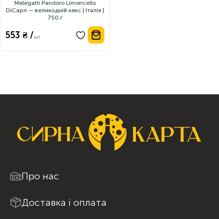
Melegatti Pandoro Limoncello
DiCapri — великодній кекс | Італія |
750 г
553 ₴ /
шт
Про нас
Доставка і оплата