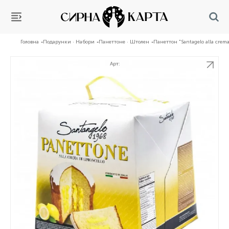
Головна
Подарунки · Набори
Панеттоне · Штолен
Панеттон "Santagelo alla crem
Арт: