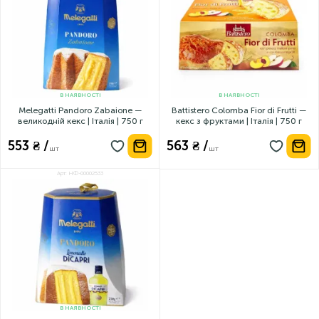
В НАЯВНОСТІ
В НАЯВНОСТІ
Melegatti Pandoro Zabaione —
Battistero Colomba Fior di Frutti —
великодній кекс | Італія | 750 г
кекс з фруктами | Італія | 750 г
553 ₴ /
563 ₴ /
шт
шт
Арт: НФ-00002533
В НАЯВНОСТІ