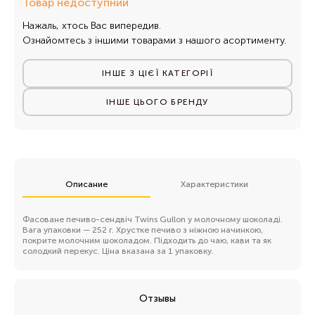
Товар недоступний
Нажаль, хтось Вас випередив.
Ознайомтесь з іншими товарами з нашого асортименту.
ІНШЕ З ЦІЄЇ КАТЕГОРІЇ
ІНШЕ ЦЬОГО БРЕНДУ
Описание
Характеристики
Фасоване печиво-сендвіч Twins Gullon у молочному шоколаді.
Вага упаковки — 252 г. Хрустке печиво з ніжною начинкою,
покрите молочним шоколадом. Підходить до чаю, кави та як
солодкий перекус. Ціна вказана за 1 упаковку.
Отзывы