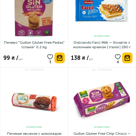
В НАЛИЧИИ
В НАЛИЧИИ
Печиво "Gullon Gluten Free Pastas"
Dolciando Farci Milk — бісквіти з
Іспанія" 0.2 kg
молочним кремом | Італія | 280 г
99 ₴ /
138 ₴ /
шт
шт
Арт: НФ-00001789
Арт: НФ-00002378
В НАЛИЧИИ
В НАЛИЧИИ
Печенье овсяное с шоколадом
Gullon Gluten Free Chip Choco —