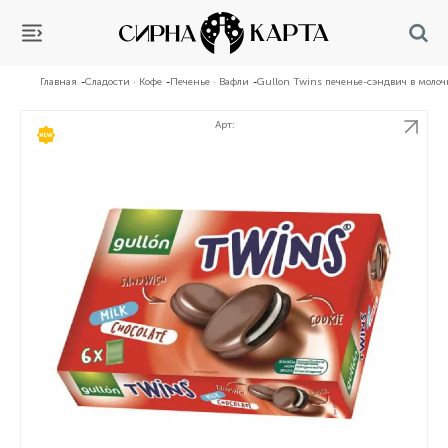
Главная
Сладости · Кофе
Печенье · Вафли
Gullon Twins печенье-сэндвич в моло
Арт:
НОВИНКА