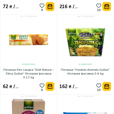
72 ₴ /
216 ₴ /
шт
шт
Арт: НФ-00000586
Арт: НФ-00000598
В НАЛИЧИИ
В НАЛИЧИИ
Печенье без сахара "Diet Nature -
Печенье "Hookies Animals Gullon"
Fibra Gullon" Испания фасовка
Испания фасовка 0.6 kg
0.17 kg
62 ₴ /
162 ₴ /
шт
шт
Арт: НФ-00000610
Арт: НФ-00002385