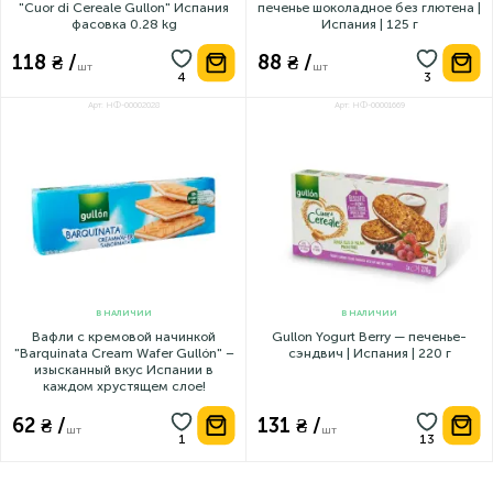
"Cuor di Cereale Gullon" Испания
печенье шоколадное без глютена |
фасовка 0.28 kg
Испания | 125 г
118 ₴ /
88 ₴ /
шт
шт
Арт: НФ-00002028
Арт: НФ-00001669
В НАЛИЧИИ
В НАЛИЧИИ
Вафли с кремовой начинкой
Gullon Yogurt Berry — печенье-
"Barquinata Cream Wafer Gullón" –
сэндвич | Испания | 220 г
изысканный вкус Испании в
каждом хрустящем слое!
62 ₴ /
131 ₴ /
шт
шт