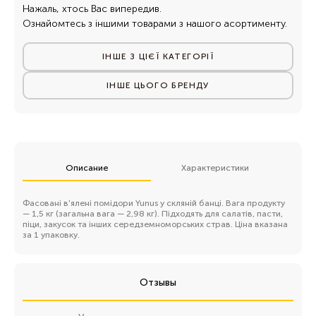
Нажаль, хтось Вас випередив.
Ознайомтесь з іншими товарами з нашого асортименту.
ІНШЕ З ЦІЄЇ КАТЕГОРІЇ
ІНШЕ ЦЬОГО БРЕНДУ
Описание
Характеристики
Фасовані в'ялені помідори Yunus у скляній банці. Вага продукту
— 1,5 кг (загальна вага — 2,98 кг). Підходять для салатів, пасти,
піци, закусок та інших середземноморських страв. Ціна вказана
за 1 упаковку.
Отзывы