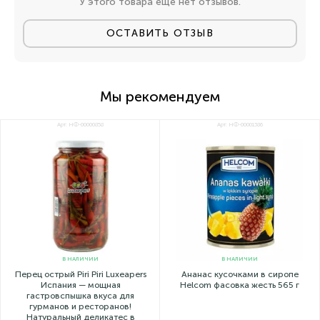
У этого товара еще нет отзывов.
ОСТАВИТЬ ОТЗЫВ
Мы рекомендуем
Арт: НФ-00000858
Арт: НФ-00001386
В НАЛИЧИИ
В НАЛИЧИИ
Перец острый Piri Piri Luxeapers
Ананас кусочками в сиропе
Испания — мощная
Helcom фасовка жесть 565 г
гастровспышка вкуса для
гурманов и ресторанов!
Натуральный деликатес в