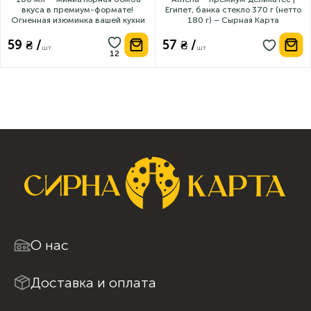
вкуса в премиум-формате! ️
Египет, банка стекло 370 г (нетто
Огненная изюминка вашей кухни
180 г) – Сырная Карта
59 ₴ /
57 ₴ /
шт
шт
О нас
Доставка и оплата