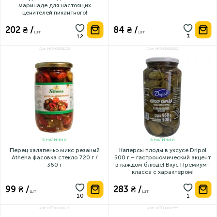
маринаде для настоящих
ценителей пикантного!
202 ₴ /
84 ₴ /
шт
шт
Арт: НФ-00001318
Арт: НФ-00001982
В НАЛИЧИИ
В НАЛИЧИИ
Перец халапеньо микс резаный
Каперсы плоды в уксусе Dripol
Athena фасовка стекло 720 г /
500 г – гастрономический акцент
360 г
в каждом блюде! Вкус Премиум-
класса с характером!
99 ₴ /
283 ₴ /
шт
шт
Арт: НФ-00001829
Арт: НФ-00001355