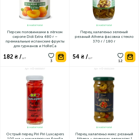
В НАЛИЧИИ
В НАЛИЧИИ
Персик половинками в лёгком
Перец халапеньо зеленый
сиропе Didi Extra 480 г –
резаный Athena фасовка стекло
премиальные испанские фрукты
370 г / 180 г
для гурманов и HoReCa
182 ₴ /
54 ₴ /
шт
шт
Арт: НФ-00000857
Арт: НФ-00002269
В НАЛИЧИИ
В НАЛИЧИИ
Острый перец Piri Piri Luxcapers
Перец халапеньо микс резаный
100 мл — миниатюрная бомба
Athena – премиум деликатес |