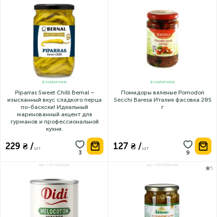
В НАЛИЧИИ
В НАЛИЧИИ
Piparras Sweet Chilli Bernal –
Помидоры вяленые Pomodori
изысканный вкус сладкого перца
Secchi Baresa Италия фасовка 285
по-баскски! Идеальный
г
маринованный акцент для
гурманов и профессиональной
кухни.
229 ₴ /
127 ₴ /
шт
шт
Арт: НФ-00002164
Арт: НФ-00001498
5