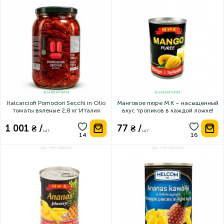
В НАЛИЧИИ
В НАЛИЧИИ
Italcarciofi Pomodori Secchi in Olio
Манговое пюре M.K – насыщенный
томаты вяленые 2,8 кг Италия
вкус тропиков в каждой ложке!
1 001 ₴ /
77 ₴ /
шт
шт
Арт: НФ-00001902
Арт: НФ-00001386