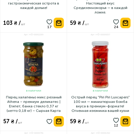
гастрономическая острота в
Настоящий вкус
каждой дольке!
Средиземноморья — в каждой
ложке.
103 ₴ /
59 ₴ /
шт
шт
Арт: НФ-00002269
Арт: НФ-00000857
В НАЛИЧИИ
В НАЛИЧИИ
Перец халапеньо микс резаный
Острый перец "Piri Piri Luxcapers"
Athena – премиум деликатес |
100 мл — миниатюрная бомба
Египет, банка стекло 0,37 кг
вкуса в премиум-формате! ️
(нетто 0,18 кг) – Сырная Карта
Огненная изюминка вашей кухни
57 ₴ /
59 ₴ /
шт
шт
Арт: НФ-00000761
Арт: НФ-00001382