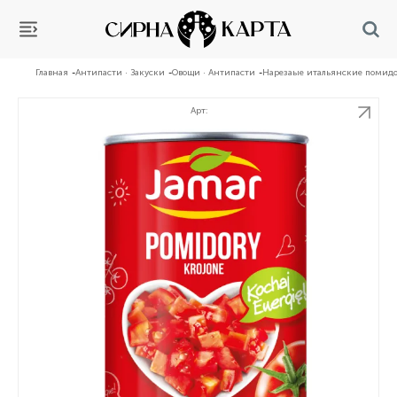
Главная
Антипасти · Закуски
Овощи · Антипасти
Нарезаые итальянские помидор
Арт: