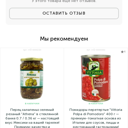
У этого товара еще нет отзывов.
ОСТАВИТЬ ОТЗЫВ
Мы рекомендуем
Арт: НФ-00001319
Арт: НФ-00000868
4
В НАЛИЧИИ
В НАЛИЧИИ
Перец халапеньо зеленый
Помидоры перетертые "Vittoria
резаный "Athena" в стеклянной
Polpa di Pomodoro" 400 г —
банке 0.7 / 0.36 кг — настоящий
премиум-томатная основа из
вкус Мексики на вашей тарелке!
Италии для соусов, пиццы и
Премиум-качество и
ресторанной гастрономии!