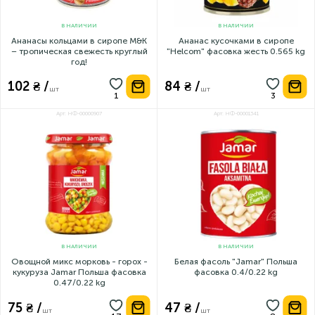
В НАЛИЧИИ
В НАЛИЧИИ
Ананасы кольцами в сиропе M&K
Ананас кусочками в сиропе
– тропическая свежесть круглый
"Helcom" фасовка жесть 0.565 kg
год!
102 ₴ /
84 ₴ /
шт
шт
Арт: НФ-00000907
Арт: НФ-00001341
В НАЛИЧИИ
В НАЛИЧИИ
Овощной микс морковь - горох -
Белая фасоль "Jamar" Польша
кукуруза Jamar Польша фасовка
фасовка 0.4/0.22 kg
0.47/0.22 kg
75 ₴ /
47 ₴ /
шт
шт