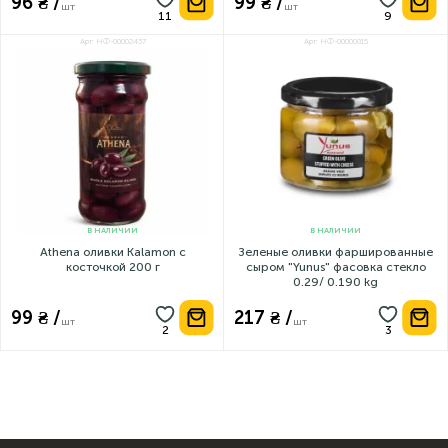
96 ₴ /
99 ₴ /
шт
шт
Арт: НФ-00002437
Арт: НФ-00000815
В НАЛИЧИИ
В НАЛИЧИИ
Athena оливки Kalamon с
Зеленые оливки фаршированные
косточкой 200 г
сыром "Yunus" фасовка стекло
0.29/ 0.190 kg
99 ₴ /
217 ₴ /
шт
шт