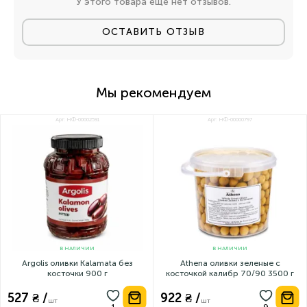
У этого товара еще нет отзывов.
ОСТАВИТЬ ОТЗЫВ
Мы рекомендуем
Арт: НФ-00002591
Арт: НФ-00000797
В НАЛИЧИИ
В НАЛИЧИИ
Argolis оливки Kalamata без
Athena оливки зеленые с
косточки 900 г
косточкой калибр 70/90 3500 г
527 ₴ /
922 ₴ /
шт
шт