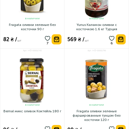
В НАЛИЧИИ
В НАЛИЧИИ
Fragata оливки зеленые без
Yunus Каламон оливки с
косточки 90 г
косточкою 1.6 кг Турция
82 ₴ /
569 ₴ /
шт
шт
Арт: НФ-00001740
Арт: НФ-00001796
В НАЛИЧИИ
В НАЛИЧИИ
Bernal микс оливок Коктейль 180 г
Fragata оливки зеленые
фаршированные тунцом без
косточки 120 г