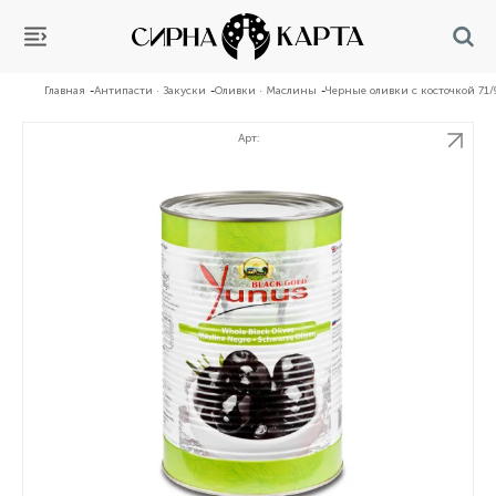
Главная
Антипасти · Закуски
Оливки · Маслины
Черные оливки с косточкой 71/9
Арт: