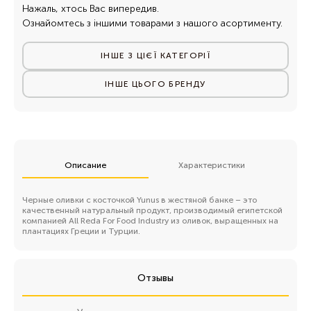
Нажаль, хтось Вас випередив.
Ознайомтесь з іншими товарами з нашого асортименту.
ІНШЕ З ЦІЄЇ КАТЕГОРІЇ
ІНШЕ ЦЬОГО БРЕНДУ
Описание
Характеристики
Черные оливки с косточкой Yunus в жестяной банке – это
качественный натуральный продукт, производимый египетской
компанией All Reda For Food Industry из оливок, выращенных на
плантациях Греции и Турции.
Отзывы