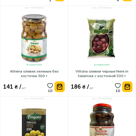
Арт: НФ-00000813
Арт: НФ-00000831
В НАЛИЧИИ
В НАЛИЧИИ
Athena оливки зеленые без
Vittoria оливки черные Nere in
косточки 360 г
Salamoia с косточкой 500 г
141 ₴ /
186 ₴ /
шт
шт
Арт: НФ-00000589
Арт: НФ-00000806