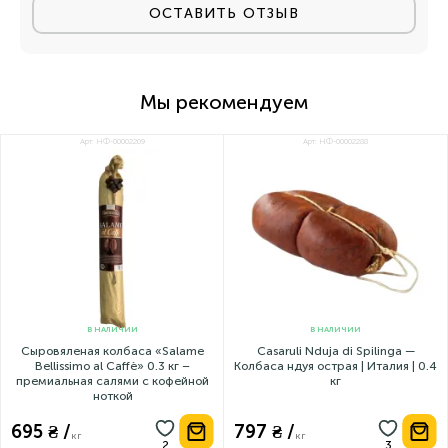
У этого товара еще нет отзывов.
ОСТАВИТЬ ОТЗЫВ
Мы рекомендуем
Арт: НФ-00002209
Арт: НФ-00002288
В НАЛИЧИИ
В НАЛИЧИИ
Сыровяленая колбаса «Salame
Casaruli Nduja di Spilinga —
Bellissimo al Caffè» 0.3 кг –
Колбаса ндуя острая | Италия | 0.4
премиальная салями с кофейной
кг
ноткой