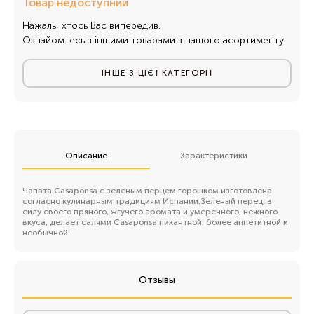
Товар недоступний
Нажаль, хтось Вас випередив.
Ознайомтесь з іншими товарами з нашого асортименту.
ІНШЕ З ЦІЄЇ КАТЕГОРІЇ
Описание
Характеристики
Чапата Casaponsa с зеленым перцем горошком изготовлена
согласно кулинарным традициям Испании.Зеленый перец, в
силу своего пряного, жгучего аромата и умеренного, нежного
вкуса, делает салями Casaponsa пикантной, более аппетитной и
необычной.
Отзывы