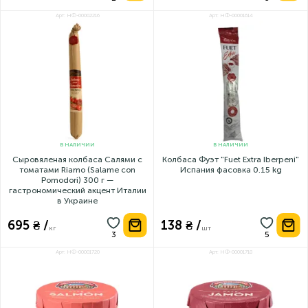
695 ₴ /
797 ₴ /
кг
кг
Арт: НФ-00002216
Арт: НФ-00001614
В НАЛИЧИИ
В НАЛИЧИИ
Сыровяленая колбаса Салями с
Колбаса Фуэт "Fuet Extra Iberpeni"
томатами Riamo (Salame con
Испания фасовка 0.15 kg
Pomodori) 300 г —
гастрономический акцент Италии
в Украине
695 ₴ /
138 ₴ /
кг
шт
Арт: НФ-00001720
Арт: НФ-00001718