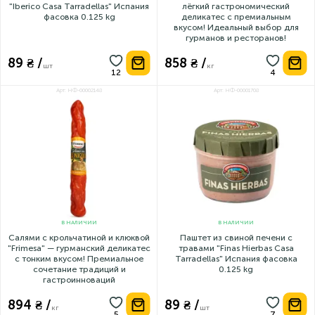
В НАЛИЧИИ
В НАЛИЧИИ
Паштет из иберийской свинины
Салями из индейки "Frimesa" —
"Iberico Casa Tarradellas" Испания
лёгкий гастрономический
фасовка 0.125 kg
деликатес с премиальным
вкусом! Идеальный выбор для
гурманов и ресторанов!
89 ₴ /
858 ₴ /
шт
кг
Арт: НФ-00002148
Арт: НФ-00001708
В НАЛИЧИИ
В НАЛИЧИИ
Салями с крольчатиной и клюквой
Паштет из свиной печени с
"Frimesa" — гурманский деликатес
травами "Finas Hierbas Casa
с тонким вкусом! Премиальное
Tarradellas" Испания фасовка
сочетание традиций и
0.125 kg
гастроинноваций