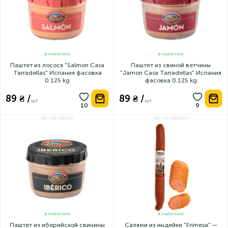
В НАЛИЧИИ
В НАЛИЧИИ
Паштет из лосося "Salmon Casa
Паштет из свиной ветчины
Tarradellas" Испания фасовка
"Jamon Casa Tarradellas" Испания
0.125 kg
фасовка 0.125 kg
89 ₴ /
89 ₴ /
шт
шт
Арт: НФ-00001717
Арт: НФ-00002149