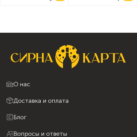
894 ₴ /
89 ₴ /
кг
шт
О нас
Доставка и оплата
Блог