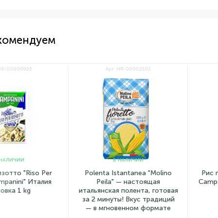
комендуем
00000993
Арт: НФ-00002102
А
ИЧИИ
В НАЛИЧИИ
то "Riso Per
Polenta Istantanea "Molino
Рис про
nini" Италия
Peila" — настоящая
Campanin
а 1 kg
итальянская полента, готовая
за 2 минуты! Вкус традиций
— в мгновенном формате