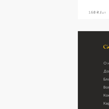
54 ₴ /
168 ₴ /
шт
шт
О 
До
Бл
Во
Ко
Ка