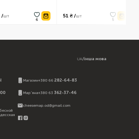
51 ₴ /
120
т
шт
/
інша мова
UA
Ы
282-64-83
Магазин
+380 66
:00
362-37-46
Марʼяна
+380 63
cheesemap.od@gmail.com
бесной
Одесская