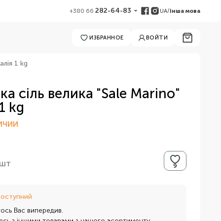
282-64-83
UA
/
інша мова
+380 66
ИЗБРАННОЕ
ВОЙТИ
алія 1 kg
а сіль велика "Sale Marino"
1 kg
ИЧИИ
шт
доступний
тось Вас випередив.
сь з іншими товарами з нашого асортименту.