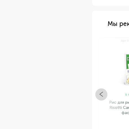
Мы ре
Арт: НФ-00001114
Арт: НФ-
В НАЛИЧИИ
В НАЛ
Соль пищевая кухонная "EDO"
Рис для ризот
Польша фасовка 1 kg
Risotti Campa
фасовк