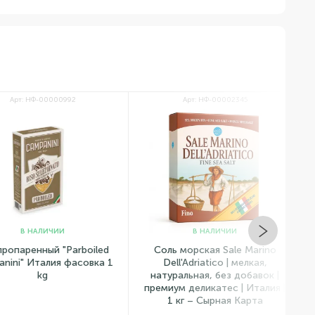
рт: НФ-00000992
Арт: НФ-00002345
В НАЛИЧИИ
В НАЛИЧИИ
паренный "Parboiled
Соль морская Sale Marino
i" Италия фасовка 1
Dell'Adriatico | мелкая,
Pol
kg
натуральная, без добавок |
—
премиум деликатес | Италия |
1 кг – Сырная Карта