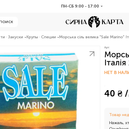
ПН-СБ 9:00 - 17:00
ПОИСК
ти · Закуски
Крупы · Специи
Морська сіль велика "Sale Marino" Іт
Арт:
Морськ
Італія 
НЕТ В НАЛ
40 ₴ /
Товар не
Нажаль, х
Ознайомте