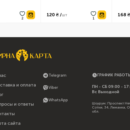
120 ₴ /
168 ₴ /
шт
ш
нас
ГРАФИК РАБОТ
Telegram
ставка и оплата
ПН - СБ 09:00 - 17
Viber
Вс Выходной
ог
WhatsApp
Шоурум:
Проспект Не
просы и ответы
Сотни, 34, Лиманка, 
обл.
нтакты
рта сайта