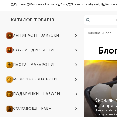
Про нас
Доставка і оплата
Блог
Питання та відповіді
Контак
КАТАЛОГ ТОВАРІВ
Головна
Блог
АНТИПАСТІ · ЗАКУСКИ
Бло
СОУСИ · ДРЕСИНГИ
ПАСТА · МАКАРОНИ
МОЛОЧНЕ · ДЕСЕРТИ
ПОДАРУНКИ · НАБОРИ
Сири, які
їсти прав
СОЛОДОЩІ · КАВА
При кожній діє
зв’язку з цим 