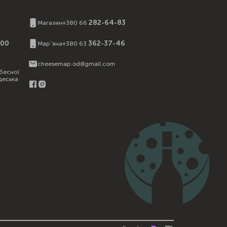
И
282-64-83
Магазин
+380 66
:00
362-37-46
Марʼяна
+380 63
cheesemap.od@gmail.com
бесної
деська