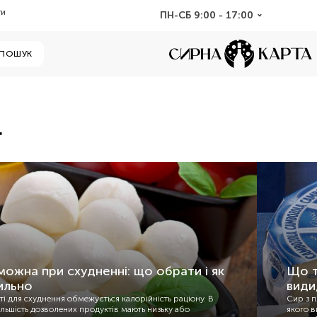
ти
ПН-СБ 9:00 - 17:00
ПОШУК
г
 можна при схудненні: що обрати і як
Що т
ильно
види
ті для схуднення обмежується калорійність раціону. В
Сир з п
більшість дозволених продуктів мають низьку або
якого в