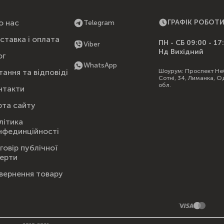
о нас
ГРАФІК РОБОТ
Telegram
ставка і оплата
ПН - СБ 09:00 - 17
Viber
Нд Вихідний
ог
WhatsApp
Шоурум:
Проспект Не
тання та відповіді
Сотні, 34, Лиманка, О
обл.
нтакти
рта сайту
літика
нфединційності
говір публічної
ерти
вернення товару