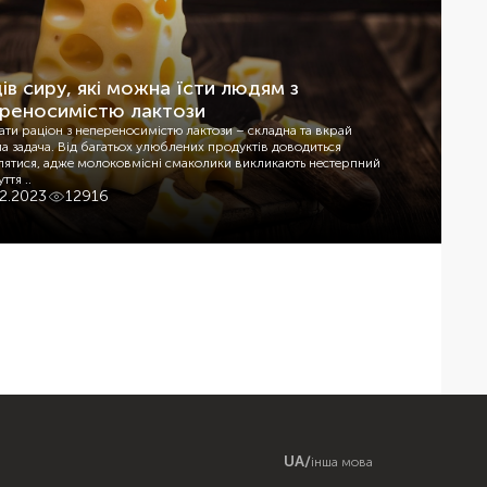
дів сиру, які можна їсти людям з
реносимістю лактози
ти раціон з непереносимістю лактози – складна та вкрай
а задача. Від багатьох улюблених продуктів доводиться
лятися, адже молоковмісні смаколики викликають нестерпний
уття ..
12.2023
12916
UA
/
інша мова