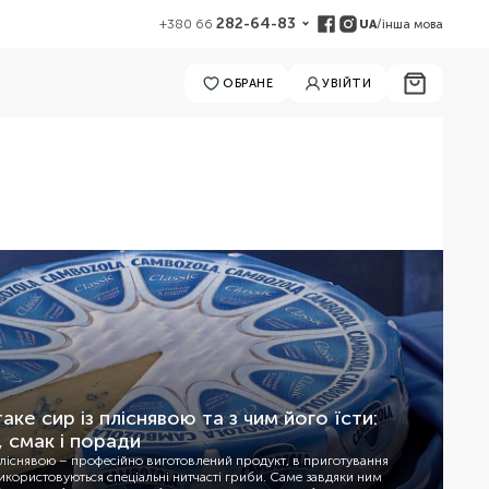
282-64-83
UA
/
інша мова
+380 66
ОБРАНЕ
УВІЙТИ
аке сир із пліснявою та з чим його їсти:
, смак і поради
ліснявою – професійно виготовлений продукт, в приготування
икористовуються спеціальні нитчасті гриби. Саме завдяки ним