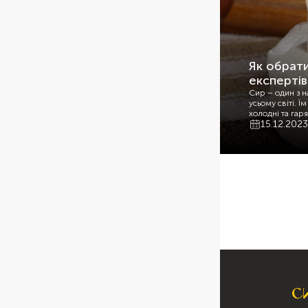
Як обрати
експертів
Сир – один з 
усьому світі. Ї
холодні та гаря
15.12.2023