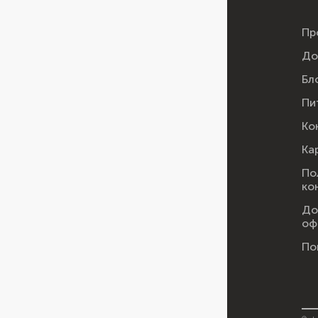
Пр
До
Бл
Пи
Ко
Ка
По
ко
До
оф
По