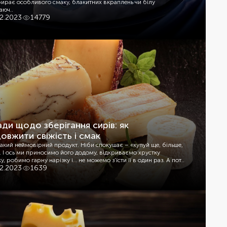
ирає особливого смаку, блакитних вкраплень чи білу
аюч..
12.2023
14779
ди щодо зберігання сирів: як
овжити свіжість і смак
акий неймовірний продукт. Ніби спокушає – «купуй ще, більше,
. І ось ми приносимо його додому, відкриваємо хрустку
у, робимо гарну нарізку і… не можемо з’їсти її в один раз. А пот..
12.2023
1639