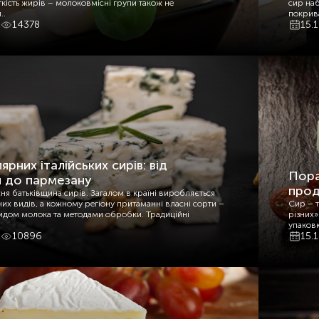
ткість жирів – молоковмісні групи також не
сир наб
..
покрив
14378
15.
ярних італійських сирів: від
Пора
 до пармезану
прод
жня батьківщина сирів. Загалом в країні виробляється
их видів, а кожному регіону притаманні власні сорти –
Сир – т
идом молока та методами обробки. Традиційні
різних»
упаковк
10896
15.