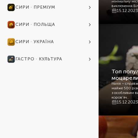
мінімальну міс
виключення.Біл
СИРИ · ПРЕМІУМ
15.12.2023
СИРИ · ПОЛЬЩА
СИРИ · УКРАЇНА
ГАСТРО · КУЛЬТУРА
Топ попул
моцарели
Італія – справ
майже 500 різн
з особливим в
коров’яч..
15.12.2023