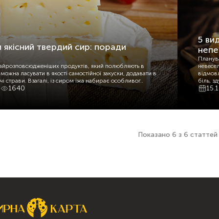
5 ви
 якісний твердий сир: поради
непе
Планува
найрозповсюдженіших продуктів, який полюбляють в
невесел
м можна ласувати в якості самостійної закуски, додавати в
відмов
чі страви. Взагалі, із сиром їжа набирає особливог..
біль, зд
1640
15.
Показано 6 з 6 статтей